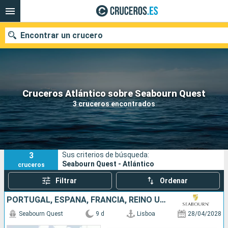
Encontrar un crucero
Nuestros destinos
Cruceros Atlántico sobre Seabourn Quest
3 cruceros encontrados
Fecha de salida
Puertos
Compañías
3
Sus criterios de búsqueda:
Buscar
Seabourn Quest - Atlántico
cruceros
Filtrar
Ordenar
PORTUGAL, ESPAÑA, FRANCIA, REINO UNIDO
Seabourn Quest
9 d
Lisboa
28/04/2028