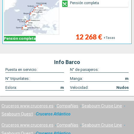
Pensión completa
12 268 €
+Tasas
Pensión completa
Info Barco
Puesta en servicio:
N° de pasajeros:
N° tripunlates:
Manga:
m
Eslora:
m
Velocidad:
Nudos
Cruceros www.cruceros.es
Compañías
Seabourn Cruise Line
Seabourn Quest
Cruceros Atlántico
Cruceros www.cruceros.es
Compañías
Seabourn Cruise Line
Seabourn Quest
Cruceros Atlántico