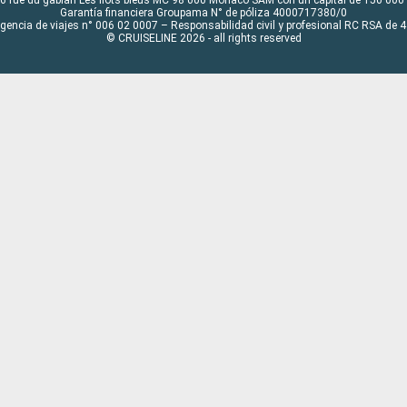
6 rue du gabian Les flots bleus MC 98 000 Monaco SAM con un capital de 150 000
Garantía financiera Groupama N° de póliza 4000717380/0
Agencia de viajes n° 006 02 0007 – Responsabilidad civil y profesional RC RSA de
© CRUISELINE 2026 - all rights reserved