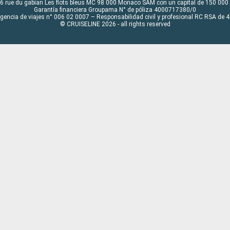
6 rue du gabian Les flots bleus MC 98 000 Monaco SAM con un capital de 150 000
Garantía financiera Groupama N° de póliza 4000717380/0
Agencia de viajes n° 006 02 0007 – Responsabilidad civil y profesional RC RSA de
© CRUISELINE 2026 - all rights reserved