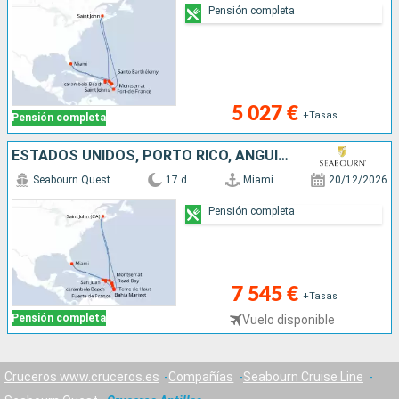
Pensión completa
5 027 €
+Tasas
Pensión completa
ESTADOS UNIDOS, PORTO RICO, ANGUILLA, SANTA LUCIA, GUADALUPE, MARTINICA, CANADÁ, REINO UNIDO, ANTIGUA Y BARBUDA, JOST VAN DYKE
Seabourn Quest
17 d
Miami
20/12/2026
Pensión completa
7 545 €
+Tasas
Pensión completa
Vuelo disponible
Cruceros www.cruceros.es
Compañías
Seabourn Cruise Line