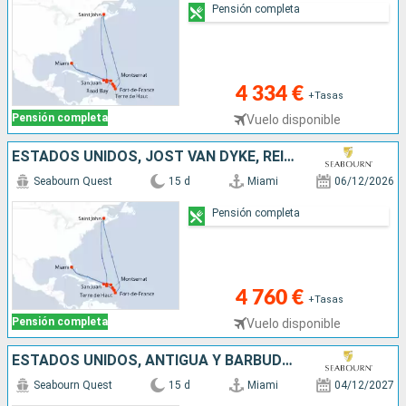
Pensión completa
4 334 €
+Tasas
Pensión completa
Vuelo disponible
ESTADOS UNIDOS, JOST VAN DYKE, REINO UNIDO, CANADÁ, ANGUILLA, GUADALUPE, MARTINICA, PORTO RICO
Seabourn Quest
15 d
Miami
06/12/2026
Pensión completa
4 760 €
+Tasas
Pensión completa
Vuelo disponible
ESTADOS UNIDOS, ANTIGUA Y BARBUDA, FRANCIA, MARTINICA, CANADÁ, REINO UNIDO, ANGUILLA, JOST VAN DYKE
Seabourn Quest
15 d
Miami
04/12/2027