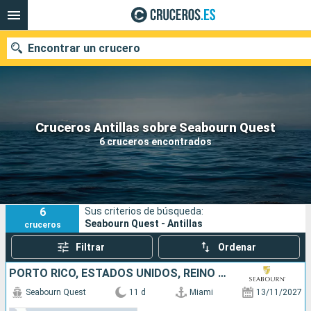
Encontrar un crucero
Nuestros destinos
Cruceros Antillas sobre Seabourn Quest
6 cruceros encontrados
Fecha de salida
Puertos
Compañías
6
Sus criterios de búsqueda:
Buscar
Seabourn Quest - Antillas
cruceros
Filtrar
Ordenar
PORTO RICO, ESTADOS UNIDOS, REINO UNIDO, FRANCIA, JOST VAN DYKE
Seabourn Quest
11 d
Miami
13/11/2027