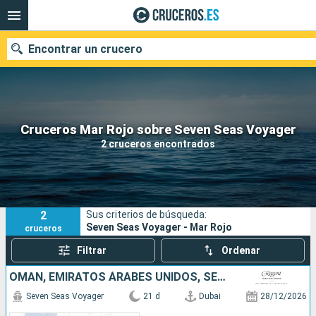
Encontrar un crucero
Nuestros destinos
Cruceros Mar Rojo sobre Seven Seas Voyager
2 cruceros encontrados
Fecha de salida
Puertos
Compañías
2
Sus criterios de búsqueda:
Buscar
Seven Seas Voyager - Mar Rojo
cruceros
Filtrar
Ordenar
OMAN, EMIRATOS ÁRABES UNIDOS, SEYCHELLES, KENIA, TANZANIA, MADAGASCAR, MAURICE
Seven Seas Voyager
21 d
Dubai
28/12/2026