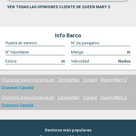
VER TODAS LAS OPINIONES CLIENTE DE QUEEN MARY 2
Info Barco
Puesta en servicio:
N° de pasajeros:
N° tripunlates:
Manga:
m
Eslora:
m
Velocidad:
Nudos
Cruceros www.cruceros.es
Compañías
Cunard
Queen Mary 2
Cruceros Canadá
Cruceros www.cruceros.es
Compañías
Cunard
Queen Mary 2
Cruceros Canadá
Destinos más populares