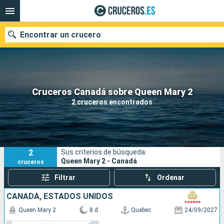
Encontrar un crucero
Nuestros destinos
Cruceros Canadá sobre Queen Mary 2
2 cruceros encontrados
Fecha de salida
Puertos
Compañías
2
Sus criterios de búsqueda:
Buscar
Queen Mary 2 - Canadá
cruceros
Filtrar
Ordenar
CANADÁ, ESTADOS UNIDOS
Queen Mary 2
8 d
Quebec
24/09/2027