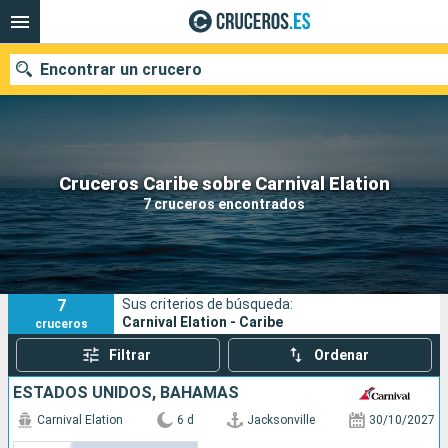
Encontrar un crucero
Nuestros destinos
Cruceros Caribe sobre Carnival Elation
7 cruceros encontrados
Fecha de salida
Puertos
Compañías
7
Sus criterios de búsqueda:
Buscar
Carnival Elation - Caribe
cruceros
Filtrar
Ordenar
ESTADOS UNIDOS, BAHAMAS
Carnival Elation
6 d
Jacksonville
30/10/2027