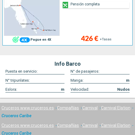
Pensión completa
426 €
+Tasas
Pague en 4X
Info Barco
Puesta en servicio:
N° de pasajeros:
N° tripunlates:
Manga:
m
Eslora:
m
Velocidad:
Nudos
Cruceros www.cruceros.es
Compañías
Carnival
Carnival Elation
Cruceros Caribe
Cruceros www.cruceros.es
Compañías
Carnival
Carnival Elation
Cruceros Caribe