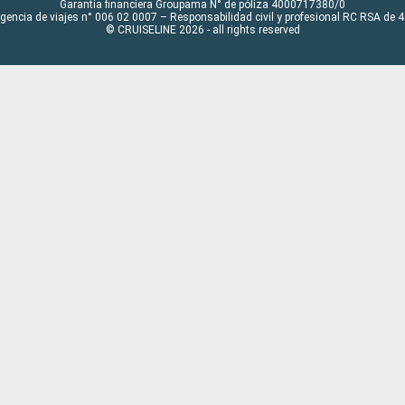
Garantía financiera Groupama N° de póliza 4000717380/0
Agencia de viajes n° 006 02 0007 – Responsabilidad civil y profesional RC RSA de
© CRUISELINE 2026 - all rights reserved