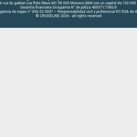
6 rue du gabian Les flots bleus MC 98 000 Monaco SAM con un capital de 150 000
Garantía financiera Groupama N° de póliza 4000717380/0
Agencia de viajes n° 006 02 0007 – Responsabilidad civil y profesional RC RSA de
© CRUISELINE 2026 - all rights reserved