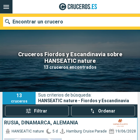
Encontrar un crucero
Cruceros Fiordos y Escandinavia sobre
Nuestros destinos
HANSEATIC nature
13 cruceros encontrados
Fecha de salida
Puertos
Compañías
13
Sus criterios de búsqueda:
Buscar
HANSEATIC nature - Fiordos y Escandinavia
cruceros
Filtrar
Ordenar
RUSIA, DINAMARCA, ALEMANIA
HANSEATIC nature
5 d
Hamburg Cruise Parade
19/06/2028