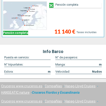
Pensión completa
11 140 €
Tasas incluidas
Pensión completa
Info Barco
Puesta en servicio:
N° de pasajeros:
N° tripunlates:
Manga:
m
Eslora:
m
Velocidad:
Nudos
Cruceros www.cruceros.es
Compañías
Hapag-Lloyd Cruises
HANSEATIC nature
Cruceros Fiordos y Escandinavia
Cruceros www.cruceros.es
Compañías
Hapag-Lloyd Cruises