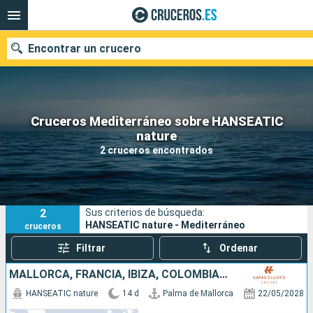
Encontrar un crucero
Cruceros Mediterráneo sobre HANSEATIC
Nuestros destinos
nature
2 cruceros encontrados
Fecha de salida
Puertos
Compañías
2
Sus criterios de búsqueda:
Buscar
HANSEATIC nature - Mediterráneo
cruceros
Filtrar
Ordenar
MALLORCA, FRANCIA, IBIZA, COLOMBIA, MARRUECOS, ESPAÑA, PORTUGAL
HANSEATIC nature
14 d
Palma de Mallorca
22/05/2028