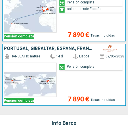
Pensión completa
salidas desde España
7 890 €
Tasas incluidas
Pensión completa
PORTUGAL, GIBRALTAR, ESPAÑA, FRANCIA, ISLANDIA, MALLORCA
HANSEATIC nature
14 d
Lisboa
09/05/2028
Pensión completa
7 890 €
Tasas incluidas
Pensión completa
Info Barco