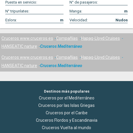
Puesta en servicio:
N° de pasajeros:
N° tripunlates:
Manga:
m
Eslora:
m
Velocidad:
Nudos
Cruceros www.cruceros.es
Compañías
Hapag-Lloyd Cruises
HANSEATIC nature
Cruceros Mediterráneo
Cruceros www.cruceros.es
Compañías
Hapag-Lloyd Cruises
HANSEATIC nature
Cruceros Mediterráneo
Destinos más populares
Cruceros por el Mediterráneo
Cruceros por las Islas Griegas
Cruceros por el Caribe
Cruceros Flordos y Escandinavia
Cruceros Vuelta al mundo