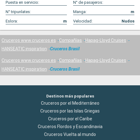
Puesta en servicio:
N° de pasajeros:
N° tripunlates:
Manga:
m
Eslora:
m
Velocidad:
Nudos
Cruceros www.cruceros.es
Compañías
Hapag-Lloyd Cruises
HANSEATIC inspiration
Cruceros Brasil
Cruceros www.cruceros.es
Compañías
Hapag-Lloyd Cruises
HANSEATIC inspiration
Cruceros Brasil
Destinos más populares
Cruceros por el Mediterráneo
Cruceros por las Islas Griegas
Cruceros por el Caribe
Cruceros Flordos y Escandinavia
Cruceros Vuelta al mundo