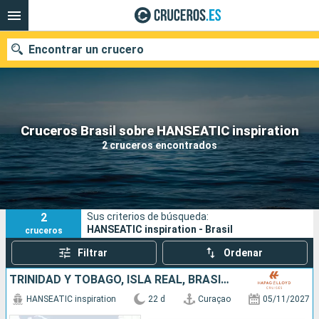
Encontrar un crucero
Nuestros destinos
Cruceros Brasil sobre HANSEATIC inspiration
2 cruceros encontrados
Fecha de salida
Puertos
Compañías
2
Sus criterios de búsqueda:
Buscar
HANSEATIC inspiration - Brasil
cruceros
Filtrar
Ordenar
TRINIDAD Y TOBAGO, ISLA REAL, BRASIL, URUGUAY, ARGENTINA
HANSEATIC inspiration
22 d
Curaçao
05/11/2027