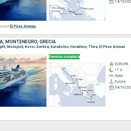
14/10/20
arque:
El Pireo Atenas
IA, MONTENEGRO, GRECIA
Split, Monopoli, Kotor, Kerkira, Katakolon, Heraklion, Thira, El Pireo Atenas
Pensión completa
EUROPA
11 d
Suite
Fusina
04/10/20