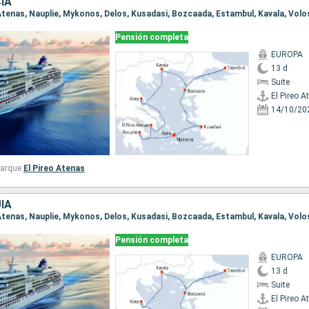
IA
Pensión completa
EUROPA
13 d
Suite
El Pireo A
14/10/20
arque:
El Pireo Atenas
ÍA
Pensión completa
EUROPA
13 d
Suite
El Pireo A