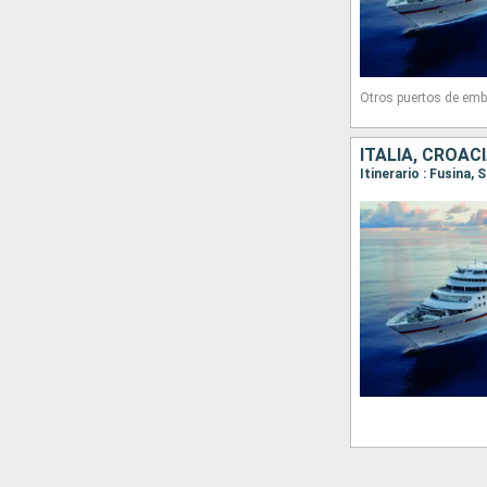
Otros puertos de emb
ITALIA, CROAC
Itinerario : Fusina, 