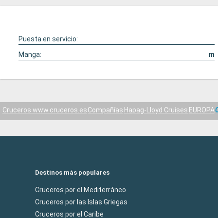
Puesta en servicio:
Manga:
m
Cruceros www.cruceros.es
Compañías
Hapag-Lloyd Cruises
EUROPA
Destinos más populares
Cruceros por el Mediterráneo
Cruceros por las Islas Griegas
Cruceros por el Caribe