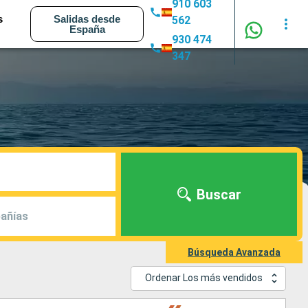
910 603
s
Salidas desde
562
España
930 474
347
Buscar
añías
Búsqueda Avanzada
Ordenar Los más vendidos