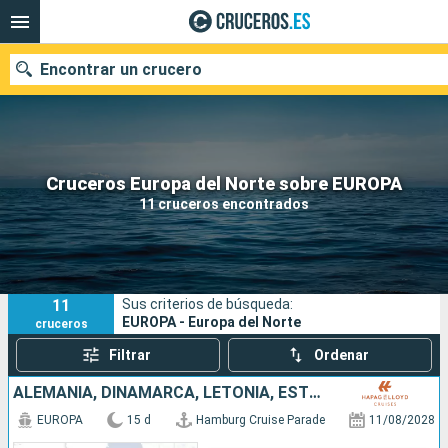
Encontrar un crucero
Nuestros destinos
Cruceros Europa del Norte sobre EUROPA
11 cruceros encontrados
Fecha de salida
Puertos
Compañías
11
Sus criterios de búsqueda:
Buscar
EUROPA - Europa del Norte
cruceros
Filtrar
Ordenar
ALEMANIA, DINAMARCA, LETONIA, ESTONIA, FINLANDIA, SUECIA, POLONIA
EUROPA
15 d
Hamburg Cruise Parade
11/08/2028