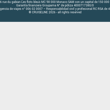
6 rue du gabian Les flots bleus MC 98 000 Monaco SAM con un capital de 150 000
Garantía financiera Groupama N° de póliza 4000717380/0
Agencia de viajes n° 006 02 0007 – Responsabilidad civil y profesional RC RSA de
© CRUISELINE 2026 - all rights reserved