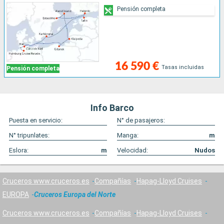
Pensión completa
16 590 €
Tasas incluidas
Pensión completa
Info Barco
Puesta en servicio:
N° de pasajeros:
N° tripunlates:
Manga:
m
Eslora:
m
Velocidad:
Nudos
Cruceros www.cruceros.es
Compañías
Hapag-Lloyd Cruises
EUROPA
Cruceros Europa del Norte
Cruceros www.cruceros.es
Compañías
Hapag-Lloyd Cruises