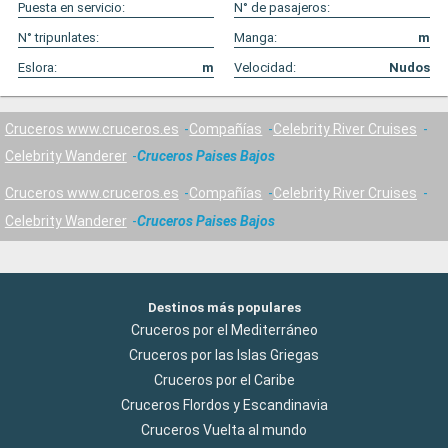
Puesta en servicio:
N° de pasajeros:
N° tripunlates:
Manga:
m
Eslora:
m
Velocidad:
Nudos
Cruceros www.cruceros.es
Compañías
Celebrity River Cruises
Celebrity Wanderer
Cruceros Paises Bajos
Cruceros www.cruceros.es
Compañías
Celebrity River Cruises
Celebrity Wanderer
Cruceros Paises Bajos
Destinos más populares
Cruceros por el Mediterráneo
Cruceros por las Islas Griegas
Cruceros por el Caribe
Cruceros Flordos y Escandinavia
Cruceros Vuelta al mundo