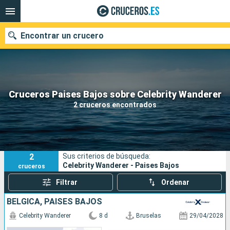
Encontrar un crucero
Nuestros destinos
Cruceros Paises Bajos sobre Celebrity Wanderer
2 cruceros encontrados
Fecha de salida
Puertos
Compañías
2
Sus criterios de búsqueda:
Buscar
Celebrity Wanderer - Paises Bajos
cruceros
Filtrar
Ordenar
BÉLGICA, PAISES BAJOS
Celebrity Wanderer
8 d
Bruselas
29/04/2028