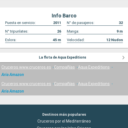
Info Barco
Puesta en servicio:
2011
N° de pasajeros:
32
N° tripunlates:
26
Manga:
9
m
Eslora:
45
m
Velocidad:
12
Nudos
La flota de Aqua Expeditions
Cruceros www.cruceros.es
Compañías
Aqua Expeditions
Aria Amazon
Cruceros www.cruceros.es
Compañías
Aqua Expeditions
Aria Amazon
Destinos más populares
Cruceros por el Mediterráneo