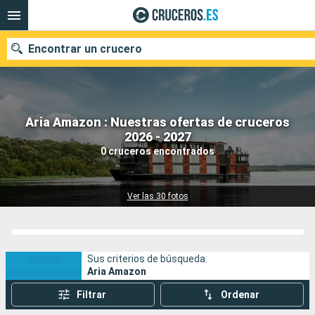
Encontrar un crucero
Aria Amazon : Nuestras ofertas de cruceros
Nuestros destinos
2026 - 2027
0 cruceros encontrados
Fecha de salida
Puertos
Compañías
Ver las 30 fotos
Buscar
Sus criterios de búsqueda:
Aria Amazon
Filtrar
Ordenar