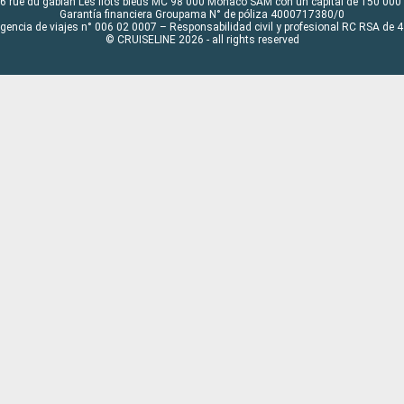
6 rue du gabian Les flots bleus MC 98 000 Monaco SAM con un capital de 150 000
Garantía financiera Groupama N° de póliza 4000717380/0
Agencia de viajes n° 006 02 0007 – Responsabilidad civil y profesional RC RSA de
© CRUISELINE 2026 - all rights reserved