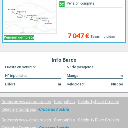
Pensión completa
7 047 €
Tasas incluidas
Pensión completa
Info Barco
Puesta en servicio:
N° de pasajeros:
N° tripunlates:
Manga:
m
Eslora:
m
Velocidad:
Nudos
Cruceros www.cruceros.es
Compañías
Celebrity River Cruises
Celebrity Compass
Cruceros Austria
Cruceros www.cruceros.es
Compañías
Celebrity River Cruises
Celebrity Compass
Cruceros Austria