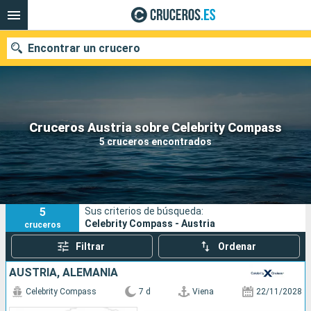
Encontrar un crucero
Nuestros destinos
Cruceros Austria sobre Celebrity Compass
5 cruceros encontrados
Fecha de salida
Puertos
Compañías
5
Sus criterios de búsqueda:
Buscar
Celebrity Compass - Austria
cruceros
Filtrar
Ordenar
AUSTRIA, ALEMANIA
Celebrity Compass
7 d
Viena
22/11/2028