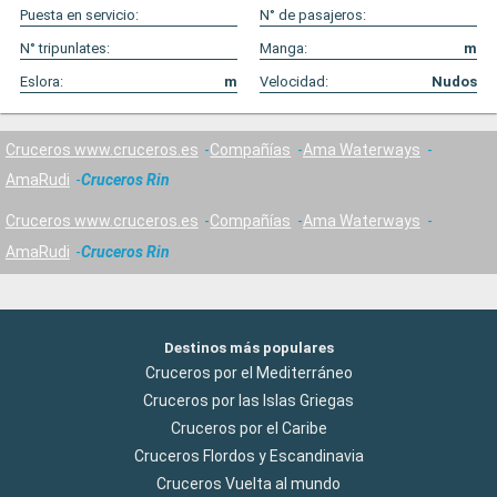
Puesta en servicio:
N° de pasajeros:
N° tripunlates:
Manga:
m
Eslora:
m
Velocidad:
Nudos
Cruceros www.cruceros.es
Compañías
Ama Waterways
AmaRudi
Cruceros Rin
Cruceros www.cruceros.es
Compañías
Ama Waterways
AmaRudi
Cruceros Rin
Destinos más populares
Cruceros por el Mediterráneo
Cruceros por las Islas Griegas
Cruceros por el Caribe
Cruceros Flordos y Escandinavia
Cruceros Vuelta al mundo