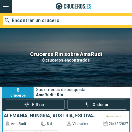
Encontrar un crucero
Nuestros destinos
Cruceros Rin sobre AmaRudi
8 cruceros encontrados
Fecha de salida
Puertos
Compañías
8
Sus criterios de búsqueda:
Buscar
AmaRudi - Rin
cruceros
Filtrar
Ordenar
ALEMANIA, HUNGRÍA, AUSTRIA, ESLOVAQUIA
AmaRudi
8 d
Vilshofen
26/12/2027