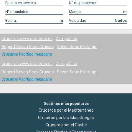
Puesta en servicio:
N° de pasajeros:
N° tripunlates:
Manga:
m
Eslora:
m
Velocidad:
Nudos
Cruceros www.cruceros.es
Compañías
Regent Seven Seas Cruises
Seven Seas Prestige
Cruceros Pacifico mexicano
Cruceros www.cruceros.es
Compañías
Regent Seven Seas Cruises
Seven Seas Prestige
Cruceros Pacifico mexicano
Destinos más populares
Cruceros por el Mediterráneo
Cruceros por las Islas Griegas
Cruceros por el Caribe