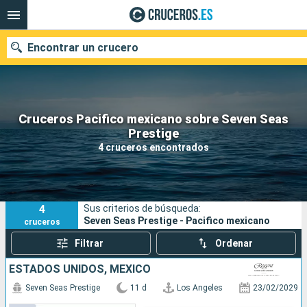
Encontrar un crucero
Cruceros Pacifico mexicano sobre Seven Seas
Nuestros destinos
Prestige
4 cruceros encontrados
Fecha de salida
Puertos
Compañías
4
Sus criterios de búsqueda:
Buscar
Seven Seas Prestige - Pacifico mexicano
cruceros
Filtrar
Ordenar
ESTADOS UNIDOS, MÉXICO
Seven Seas Prestige
11 d
Los Angeles
23/02/2029