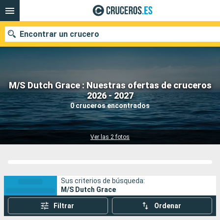
Encontrar un crucero
M/S Dutch Grace : Nuestras ofertas de cruceros
Nuestros destinos
2026 - 2027
0 cruceros encontrados
Fecha de salida
Puertos
Compañías
Ver las 2 fotos
Buscar
Sus criterios de búsqueda:
M/S Dutch Grace
Filtrar
Ordenar