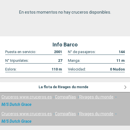
En estos momentos no hay cruceros disponibles.
Info Barco
Puesta en servicio:
2001
N° de pasajeros:
144
N° tripunlates:
27
Manga:
11
m
Eslora:
110
m
Velocidad:
0
Nudos
La flota de Rivages du monde
Cruceros www.cruceros.es
Compañías
Rivages du monde
M/S Dutch Grace
Cruceros www.cruceros.es
Compañías
Rivages du monde
M/S Dutch Grace