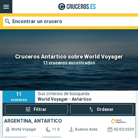
Encontrar un crucero
Nuestros destinos
Cruceros Antártico sobre World Voyager
11 cruceros encontrados
Fecha de salida
Puertos
Compañías
11
Sus criterios de búsqueda:
Buscar
World Voyager - Antártico
cruceros
Filtrar
Ordenar
ARGENTINA, ANTÁRTICO
World Voyager
11 d
Buenos Aires
05/03/2029