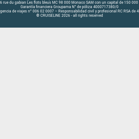
6 rue du gabian Les flots bleus MC 98 000 Monaco SAM con un capital de 150 000
Garantía financiera Groupama N° de póliza 4000717380/0
Agencia de viajes n° 006 02 0007 – Responsabilidad civil y profesional RC RSA de
© CRUISELINE 2026 - all rights reserved