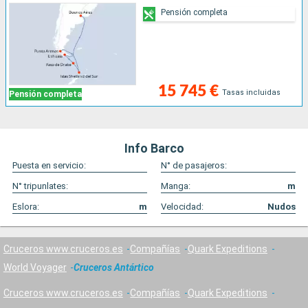
Pensión completa
15 745 €
Tasas incluidas
Pensión completa
Info Barco
Puesta en servicio:
N° de pasajeros:
N° tripunlates:
Manga:
m
Eslora:
m
Velocidad:
Nudos
Cruceros www.cruceros.es
Compañías
Quark Expeditions
World Voyager
Cruceros Antártico
Cruceros www.cruceros.es
Compañías
Quark Expeditions