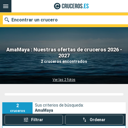
Encontrar un crucero
AmaMaya : Nuestras ofertas de cruceros 2026 -
Nuestros destinos
2027
2 cruceros encontrados
Fecha de salida
Puertos
Compañías
Ver las 2 fotos
Buscar
2
Sus criterios de búsqueda:
AmaMaya
cruceros
Filtrar
Ordenar