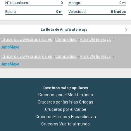
N° tripunlates:
0
Manga:
0
m
Eslora:
0
m
Velocidad:
0
Nudos
La flota de Ama Waterways
Cruceros www.cruceros.es
Compañías
Ama Waterways
AmaMaya
Cruceros www.cruceros.es
Compañías
Ama Waterways
AmaMaya
Destinos más populares
Cruceros por el Mediterráneo
Cruceros por las Islas Griegas
Cruceros por el Caribe
Cruceros Flordos y Escandinavia
Cruceros Vuelta al mundo