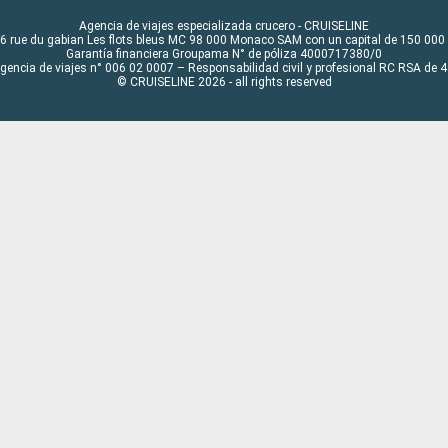
Agencia de viajes especializada crucero - CRUISELINE
6 rue du gabian Les flots bleus MC 98 000 Monaco SAM con un capital de 150 000
Garantía financiera Groupama N° de póliza 4000717380/0
Agencia de viajes n° 006 02 0007 – Responsabilidad civil y profesional RC RSA de
© CRUISELINE 2026 - all rights reserved