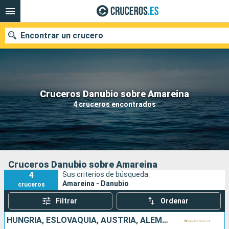
Encontrar un crucero
Nuestros destinos
Cruceros Danubio sobre Amareina
4 cruceros encontrados
Fecha de salida
Puertos
Compañías
Buscar
Cruceros Danubio sobre Amareina
4
Sus criterios de búsqueda:
Amareina - Danubio
cruceros
Filtrar
Ordenar
HUNGRÍA, ESLOVAQUIA, AUSTRIA, ALEMANIA