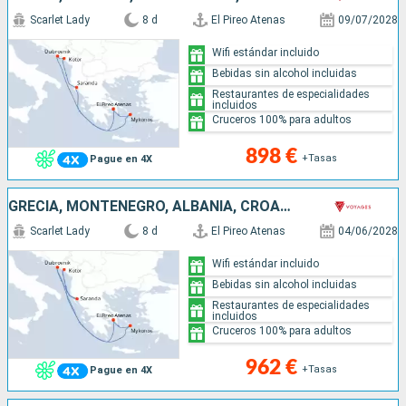
Scarlet Lady
8 d
El Pireo Atenas
09/07/2028
Wifi estándar incluido
Bebidas sin alcohol incluidas
Restaurantes de especialidades
incluidos
Cruceros 100% para adultos
898 €
+Tasas
Pague en 4X
GRECIA, MONTENEGRO, ALBANIA, CROACIA
Scarlet Lady
8 d
El Pireo Atenas
04/06/2028
Wifi estándar incluido
Bebidas sin alcohol incluidas
Restaurantes de especialidades
incluidos
Cruceros 100% para adultos
962 €
+Tasas
Pague en 4X