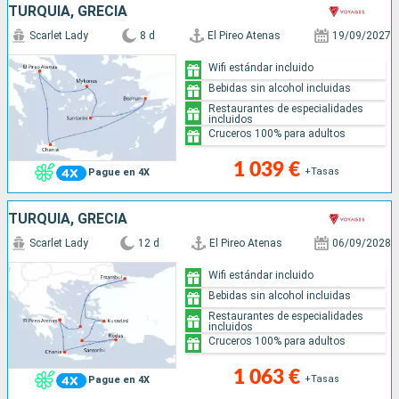
TURQUÍA, GRECIA
Scarlet Lady
8 d
El Pireo Atenas
19/09/2027
Wifi estándar incluido
Bebidas sin alcohol incluidas
Restaurantes de especialidades
incluidos
Cruceros 100% para adultos
1 039 €
+Tasas
Pague en 4X
TURQUÍA, GRECIA
Scarlet Lady
12 d
El Pireo Atenas
06/09/2028
Wifi estándar incluido
Bebidas sin alcohol incluidas
Restaurantes de especialidades
incluidos
Cruceros 100% para adultos
1 063 €
+Tasas
Pague en 4X