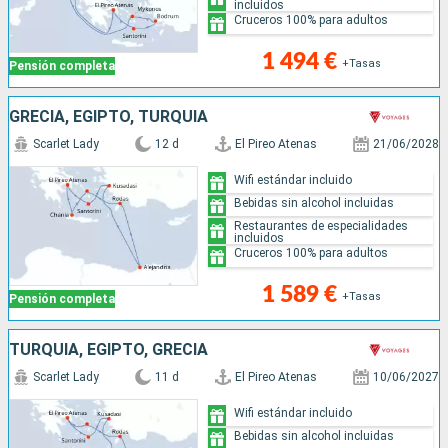
incluidos
Cruceros 100% para adultos
1 494 €
+Tasas
Pensión completa
GRECIA, EGIPTO, TURQUÍA
Scarlet Lady
12 d
El Pireo Atenas
21/06/2028
Wifi estándar incluido
Bebidas sin alcohol incluidas
Restaurantes de especialidades
incluidos
Cruceros 100% para adultos
1 589 €
+Tasas
Pensión completa
TURQUÍA, EGIPTO, GRECIA
Scarlet Lady
11 d
El Pireo Atenas
10/06/2027
Wifi estándar incluido
Bebidas sin alcohol incluidas