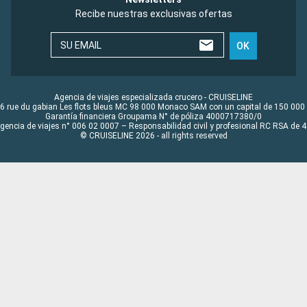
Recibe nuestras exclusivas ofertas
SU EMAIL
OK
Agencia de viajes especializada crucero - CRUISELINE
6 rue du gabian Les flots bleus MC 98 000 Monaco SAM con un capital de 150 000
Garantía financiera Groupama N° de póliza 4000717380/0
Agencia de viajes n° 006 02 0007 – Responsabilidad civil y profesional RC RSA de
© CRUISELINE 2026 - all rights reserved