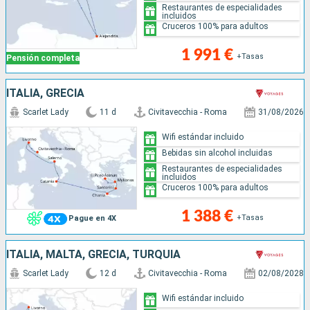
Restaurantes de especialidades
incluidos
Cruceros 100% para adultos
1 991 €
+Tasas
Pensión completa
ITALIA, GRECIA
Scarlet Lady
11 d
Civitavecchia - Roma
31/08/2026
Wifi estándar incluido
Bebidas sin alcohol incluidas
Restaurantes de especialidades
incluidos
Cruceros 100% para adultos
1 388 €
+Tasas
Pague en 4X
ITALIA, MALTA, GRECIA, TURQUÍA
Scarlet Lady
12 d
Civitavecchia - Roma
02/08/2028
Wifi estándar incluido