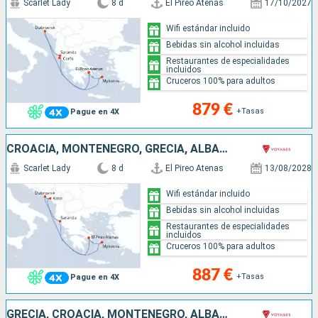
Scarlet Lady
8 d
El Pireo Atenas
17/10/2027
Wifi estándar incluido
Bebidas sin alcohol incluidas
Restaurantes de especialidades
incluidos
Cruceros 100% para adultos
879 €
+Tasas
Pague en 4X
CROACIA, MONTENEGRO, GRECIA, ALBANIA
Scarlet Lady
8 d
El Pireo Atenas
13/08/2028
Wifi estándar incluido
Bebidas sin alcohol incluidas
Restaurantes de especialidades
incluidos
Cruceros 100% para adultos
887 €
+Tasas
Pague en 4X
GRECIA, CROACIA, MONTENEGRO, ALBANIA