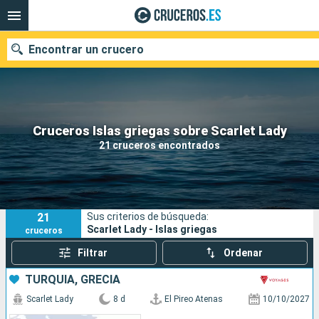
Encontrar un crucero
Nuestros destinos
Cruceros Islas griegas sobre Scarlet Lady
21 cruceros encontrados
Fecha de salida
Puertos
Compañías
21
Sus criterios de búsqueda:
Buscar
Scarlet Lady - Islas griegas
cruceros
Filtrar
Ordenar
TURQUÍA, GRECIA
Scarlet Lady
8 d
El Pireo Atenas
10/10/2027