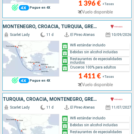
1 396 €
+Tasas
Pague en 4X
Vuelo disponible
MONTENEGRO, CROACIA, TURQUÍA, GRECIA
Scarlet Lady
11 d
El Pireo Atenas
10/09/2026
Wifi estándar incluido
Bebidas sin alcohol incluidas
Restaurantes de especialidades
incluidos
Cruceros 100% para adultos
1 411 €
+Tasas
Pague en 4X
Vuelo disponible
TURQUÍA, CROACIA, MONTENEGRO, GRECIA
Scarlet Lady
11 d
El Pireo Atenas
11/07/2027
Wifi estándar incluido
Bebidas sin alcohol incluidas
Restaurantes de especialidades