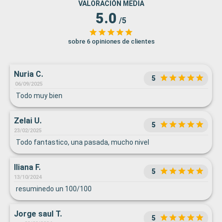
VALORACIÓN MEDIA
5.0
/5
sobre 6 opiniones de clientes
Nuria C.
5
06/09/2025
Todo muy bien
Zelai U.
5
23/02/2025
Todo fantastico, una pasada, mucho nivel
Iliana F.
5
13/10/2024
resuminedo un 100/100
Jorge saul T.
5