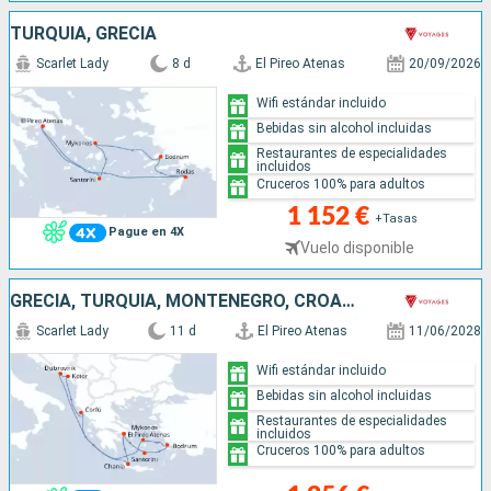
TURQUÍA, GRECIA
Scarlet Lady
8 d
El Pireo Atenas
20/09/2026
Wifi estándar incluido
Bebidas sin alcohol incluidas
Restaurantes de especialidades
incluidos
Cruceros 100% para adultos
1 152 €
+Tasas
Pague en 4X
Vuelo disponible
GRECIA, TURQUÍA, MONTENEGRO, CROACIA
Scarlet Lady
11 d
El Pireo Atenas
11/06/2028
Wifi estándar incluido
Bebidas sin alcohol incluidas
Restaurantes de especialidades
incluidos
Cruceros 100% para adultos