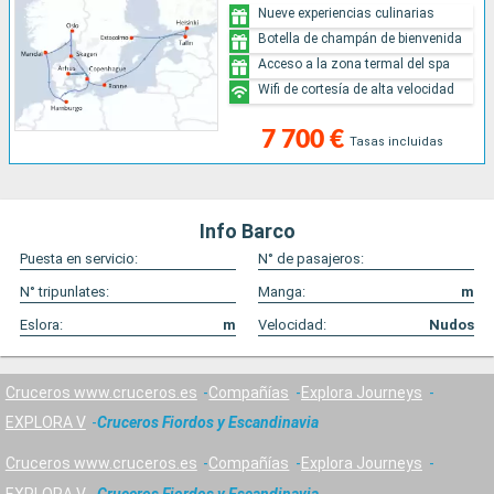
Nueve experiencias culinarias
Botella de champán de bienvenida
Acceso a la zona termal del spa
Wifi de cortesía de alta velocidad
7 700 €
Tasas incluidas
Info Barco
Puesta en servicio:
N° de pasajeros:
N° tripunlates:
Manga:
m
Eslora:
m
Velocidad:
Nudos
Cruceros www.cruceros.es
Compañías
Explora Journeys
EXPLORA V
Cruceros Fiordos y Escandinavia
Cruceros www.cruceros.es
Compañías
Explora Journeys
EXPLORA V
Cruceros Fiordos y Escandinavia