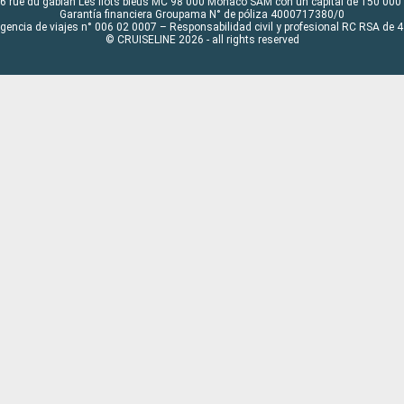
6 rue du gabian Les flots bleus MC 98 000 Monaco SAM con un capital de 150 000
Garantía financiera Groupama N° de póliza 4000717380/0
Agencia de viajes n° 006 02 0007 – Responsabilidad civil y profesional RC RSA de
© CRUISELINE 2026 - all rights reserved