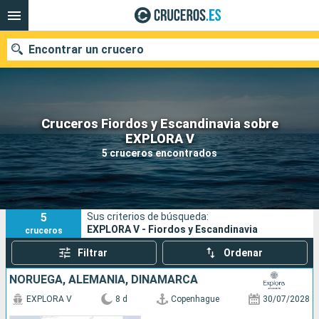
Encontrar un crucero
Cruceros Fiordos y Escandinavia sobre
Nuestros destinos
EXPLORA V
5 cruceros encontrados
Fecha de salida
Puertos
Compañías
5
Sus criterios de búsqueda:
Buscar
EXPLORA V - Fiordos y Escandinavia
cruceros
Filtrar
Ordenar
NORUEGA, ALEMANIA, DINAMARCA
EXPLORA V
8 d
Copenhague
30/07/2028