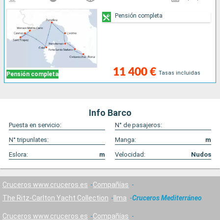
Pensión completa
11 400 €
Tasas incluidas
Pensión completa
Info Barco
Puesta en servicio:
N° de pasajeros:
N° tripunlates:
Manga:
m
Eslora:
m
Velocidad:
Nudos
Cruceros www.cruceros.es
Compañías
The Ritz-Carlton Yacht Collection
Ilma
Cruceros Mediterráneo
Cruceros www.cruceros.es
Compañías