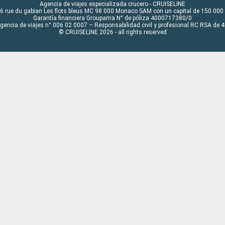
Agencia de viajes especializada crucero - CRUISELINE
6 rue du gabian Les flots bleus MC 98 000 Monaco SAM con un capital de 150 000
Garantía financiera Groupama N° de póliza 4000717380/0
Agencia de viajes n° 006 02 0007 – Responsabilidad civil y profesional RC RSA de
© CRUISELINE 2026 - all rights reserved