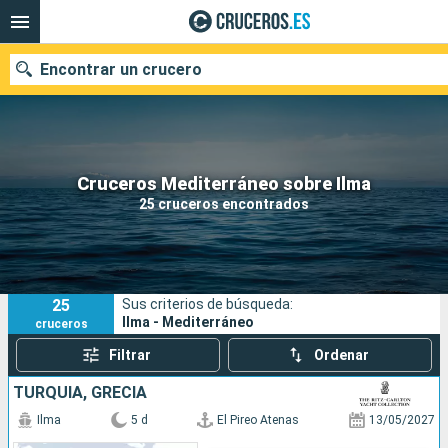
Encontrar un crucero
Nuestros destinos
Cruceros Mediterráneo sobre Ilma
25 cruceros encontrados
Fecha de salida
Puertos
Compañías
25
Sus criterios de búsqueda:
Buscar
Ilma - Mediterráneo
cruceros
Filtrar
Ordenar
TURQUÍA, GRECIA
Ilma
5 d
El Pireo Atenas
13/05/2027