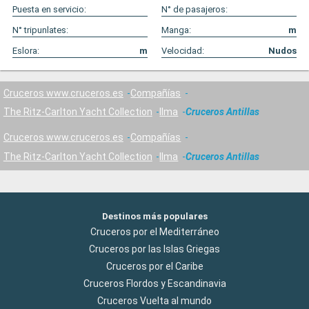
Puesta en servicio:
N° de pasajeros:
N° tripunlates:
Manga:
m
Eslora:
m
Velocidad:
Nudos
Cruceros www.cruceros.es
Compañías
The Ritz-Carlton Yacht Collection
Ilma
Cruceros Antillas
Cruceros www.cruceros.es
Compañías
The Ritz-Carlton Yacht Collection
Ilma
Cruceros Antillas
Destinos más populares
Cruceros por el Mediterráneo
Cruceros por las Islas Griegas
Cruceros por el Caribe
Cruceros Flordos y Escandinavia
Cruceros Vuelta al mundo