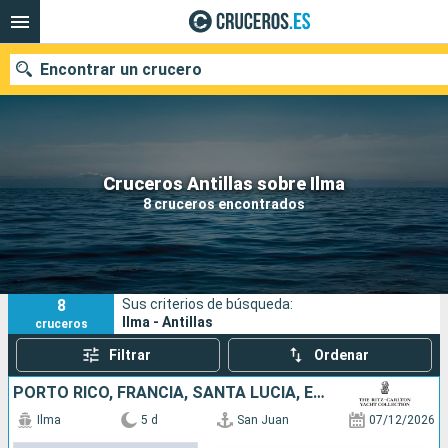
Encontrar un crucero
Nuestros destinos
Cruceros Antillas sobre Ilma
8 cruceros encontrados
Fecha de salida
Puertos
Compañías
8
Sus criterios de búsqueda:
Buscar
Ilma - Antillas
cruceros
Filtrar
Ordenar
PORTO RICO, FRANCIA, SANTA LUCIA, ESTADOS UNIDOS
Ilma
5 d
San Juan
07/12/2026