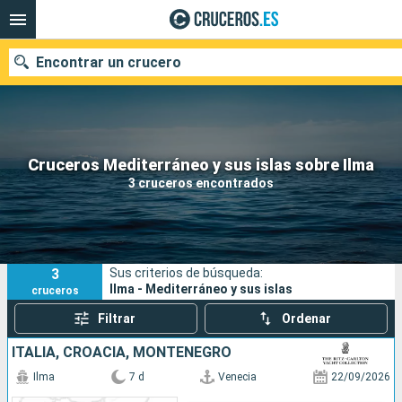
Encontrar un crucero
Nuestros destinos
Cruceros Mediterráneo y sus islas sobre Ilma
3 cruceros encontrados
Fecha de salida
Puertos
Compañías
3
Sus criterios de búsqueda:
Buscar
Ilma - Mediterráneo y sus islas
cruceros
Filtrar
Ordenar
ITALIA, CROACIA, MONTENEGRO
Ilma
7 d
Venecia
22/09/2026