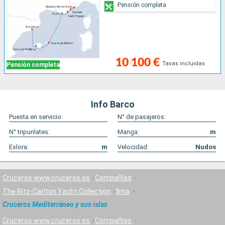
Pensión completa
10 100 €
Tasas incluidas
Pensión completa
Info Barco
Puesta en servicio:
N° de pasajeros:
N° tripunlates:
Manga:
m
Eslora:
m
Velocidad:
Nudos
Cruceros www.cruceros.es
Compañías
The Ritz-Carlton Yacht Collection
Ilma
Cruceros Mediterráneo y sus islas
Cruceros www.cruceros.es
Compañías