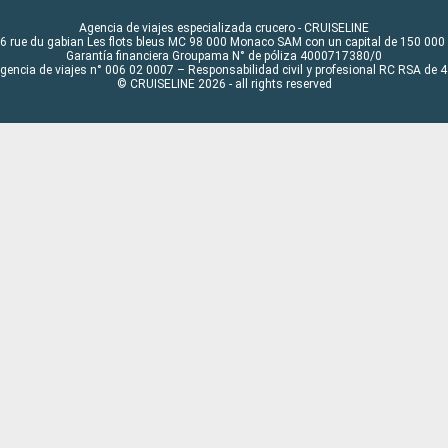
Agencia de viajes especializada crucero - CRUISELINE
6 rue du gabian Les flots bleus MC 98 000 Monaco SAM con un capital de 150 000
Garantía financiera Groupama N° de póliza 4000717380/0
Agencia de viajes n° 006 02 0007 – Responsabilidad civil y profesional RC RSA de
© CRUISELINE 2026 - all rights reserved