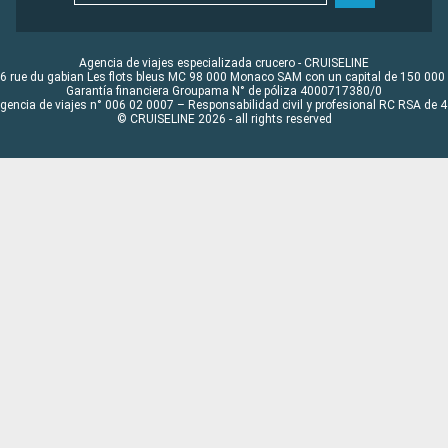
Agencia de viajes especializada crucero - CRUISELINE
6 rue du gabian Les flots bleus MC 98 000 Monaco SAM con un capital de 150 000
Garantía financiera Groupama N° de póliza 4000717380/0
Agencia de viajes n° 006 02 0007 – Responsabilidad civil y profesional RC RSA de
© CRUISELINE 2026 - all rights reserved