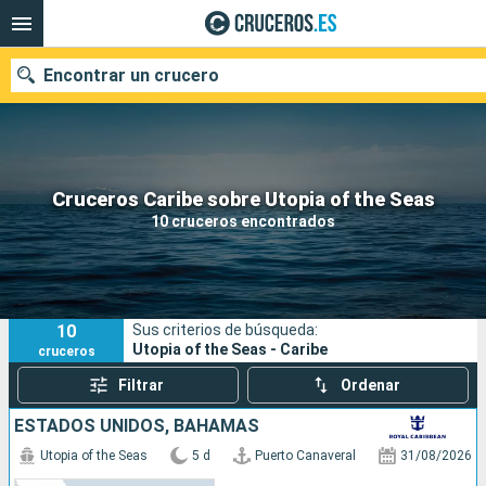
Encontrar un crucero
Nuestros destinos
Cruceros Caribe sobre Utopia of the Seas
10 cruceros encontrados
Fecha de salida
Puertos
Compañías
10
Sus criterios de búsqueda:
Buscar
Utopia of the Seas - Caribe
cruceros
Filtrar
Ordenar
ESTADOS UNIDOS, BAHAMAS
Utopia of the Seas
5 d
Puerto Canaveral
31/08/2026