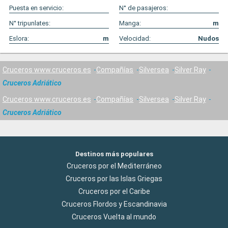
Puesta en servicio:
N° de pasajeros:
N° tripunlates:
Manga:
m
Eslora:
m
Velocidad:
Nudos
Cruceros www.cruceros.es
Compañías
Silversea
Silver Ray
Cruceros Adriático
Cruceros www.cruceros.es
Compañías
Silversea
Silver Ray
Cruceros Adriático
Destinos más populares
Cruceros por el Mediterráneo
Cruceros por las Islas Griegas
Cruceros por el Caribe
Cruceros Flordos y Escandinavia
Cruceros Vuelta al mundo