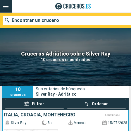
Encontrar un crucero
Nuestros destinos
Cruceros Adriático sobre Silver Ray
10 cruceros encontrados
Fecha de salida
Puertos
Compañías
10
Sus criterios de búsqueda:
Buscar
Silver Ray - Adriático
cruceros
Filtrar
Ordenar
ITALIA, CROACIA, MONTENEGRO
Silver Ray
8 d
Venecia
15/07/2028