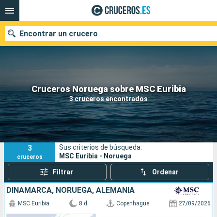
Encontrar un crucero
Nuestros destinos
Cruceros Noruega sobre MSC Euribia
3 cruceros encontrados
Fecha de salida
Puertos
Compañías
3
Sus criterios de búsqueda:
Buscar
MSC Euribia - Noruega
cruceros
Filtrar
Ordenar
DINAMARCA, NORUEGA, ALEMANIA
MSC Euribia
8 d
Copenhague
27/09/2026