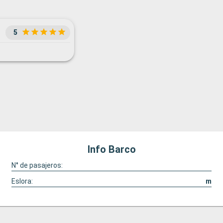
5
Info Barco
N° de pasajeros:
Eslora:
m