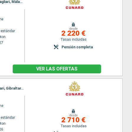
Itinerario : Southampton, Lisboa, Alicante, Barcelona, Civitavecchia - Roma, Nápoles, Messine, Cagliari, Málaga, Cadiz, Southampton
ne
desde
 estándar
2 220 €
ton
Tasas incluidas
27
Pensión completa
VER LAS OFERTAS
Itinerario : Southampton, Cadiz, Santoríni, Mykonos, El Pireo Atenas, Heraklion, Katakolon, Cagliari, Gibraltar, Southampton
ne
desde
 estándar
2 710 €
ton
Tasas incluidas
26