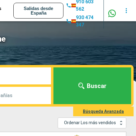
910 603
s
Salidas desde
562
España
930 474
347
ne
Buscar
añías
Búsqueda Avanzada
Ordenar Los más vendidos