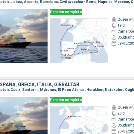
Pensión completa
Queen An
19 d
Camarote
Southamp
09/05/20
SPAÑA, GRECIA, ITALIA, GIBRALTAR
Pensión completa
Queen An
20 d
Camarote
Southamp
20/09/20