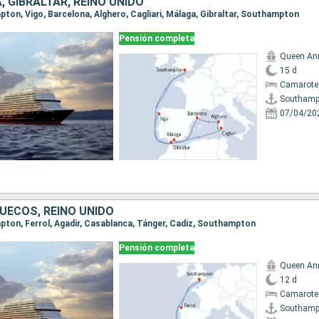
A, GIBRALTAR, REINO UNIDO
pton, Vigo, Barcelona, Alghero, Cagliari, Málaga, Gibraltar, Southampton
Pensión completa
Queen An
15 d
Camarote
Southamp
07/04/20
UECOS, REINO UNIDO
mpton, Ferrol, Agadir, Casablanca, Tánger, Cadiz, Southampton
Pensión completa
Queen An
12 d
Camarote
Southamp