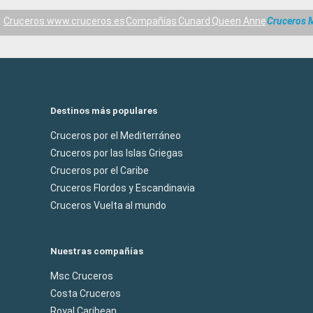
Cruceros www.cruceros.es
Compañías
Cunard
Queen Anne
Cruceros 
Destinos más populares
Cruceros por el Mediterráneo
Cruceros por las Islas Griegas
Cruceros por el Caribe
Cruceros Flordos y Escandinavia
Cruceros Vuelta al mundo
Nuestras compañías
Msc Cruceros
Costa Cruceros
Royal Caribean