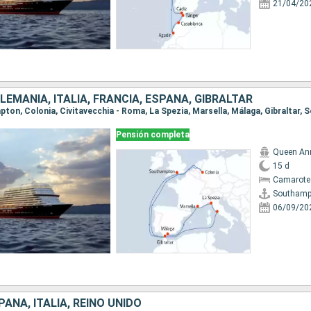
21/04/20
ALEMANIA, ITALIA, FRANCIA, ESPAÑA, GIBRALTAR
mpton, Colonia, Civitavecchia - Roma, La Spezia, Marsella, Málaga, Gibraltar
Pensión completa
Queen An
15 d
Camarote
Southamp
06/09/20
AÑA, ITALIA, REINO UNIDO