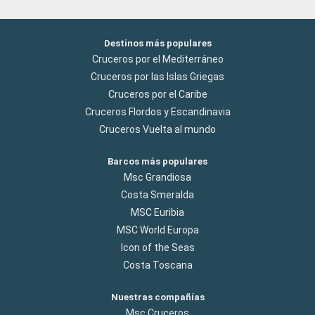
HE ESTADO EN CRUCEROS HABÍA UNA NOCHE EN LA QUE
LOS COCINEROS EXPONIAN VERDADERAS OBRAS DE ARTE
QUE ELABORABAN CON FRUTAS, VERDURAS, CARNES,
Destinos más populares
ESTATUAS DE HIELO, ETC, ETC) EN RESUMEN, EL CRUCERO
Cruceros por el Mediterráneo
HA ESTADO BIEN PERO NO HA SIDO LO QUE ESPERABA.
Cruceros por las Islas Griegas
Cruceros por el Caribe
Cruceros Flordos y Escandinavia
Cruceros Vuelta al mundo
Barcos más populares
Msc Grandiosa
Costa Smeralda
MSC Euribia
MSC World Europa
Icon of the Seas
Costa Toscana
Nuestras compañías
Msc Cruceros