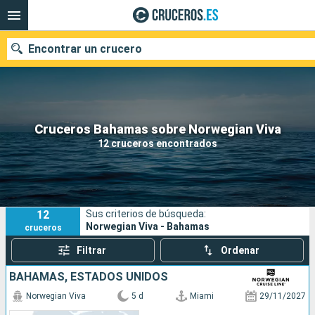
Encontrar un crucero
Nuestros destinos
Cruceros Bahamas sobre Norwegian Viva
12 cruceros encontrados
Fecha de salida
Puertos
Compañías
12
Sus criterios de búsqueda:
Buscar
Norwegian Viva - Bahamas
cruceros
Filtrar
Ordenar
BAHAMAS, ESTADOS UNIDOS
Norwegian Viva
5 d
Miami
29/11/2027