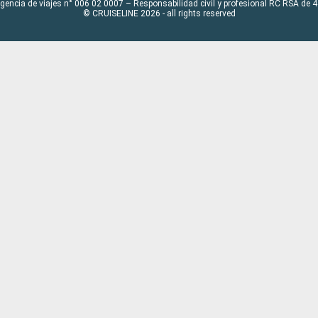
Agencia de viajes n° 006 02 0007 – Responsabilidad civil y profesional RC RSA de
© CRUISELINE 2026 - all rights reserved