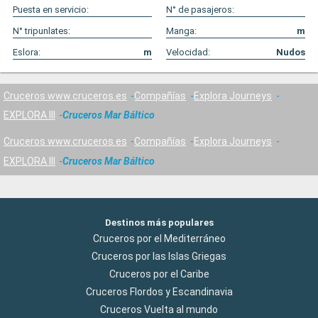
Puesta en servicio:
N° de pasajeros:
N° tripunlates:
Manga:
m
Eslora:
m
Velocidad:
Nudos
Cruceros www.cruceros.es
Compañías
Explora Journeys
EXPLORA III
Cruceros Mar Báltico
Cruceros www.cruceros.es
Compañías
Explora Journeys
EXPLORA III
Cruceros Mar Báltico
Destinos más populares
Cruceros por el Mediterráneo
Cruceros por las Islas Griegas
Cruceros por el Caribe
Cruceros Flordos y Escandinavia
Cruceros Vuelta al mundo