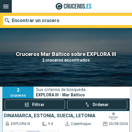
Encontrar un crucero
Nuestros destinos
Cruceros Mar Báltico sobre EXPLORA III
2 cruceros encontrados
Fecha de salida
Puertos
Compañías
2
Sus criterios de búsqueda:
Buscar
EXPLORA III - Mar Báltico
cruceros
Filtrar
Ordenar
DINAMARCA, ESTONIA, SUECIA, LETONIA
EXPLORA III
9 d
Copenhague
25/08/2026