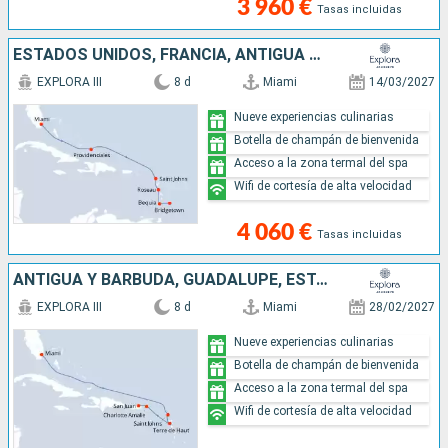
3 960 €
Tasas incluidas
ESTADOS UNIDOS, FRANCIA, ANTIGUA Y BARBUDA, DOMINICA, SAN VINCENT Y LAS GRANADINAS, BARBADOS
EXPLORA III
8 d
Miami
14/03/2027
Nueve experiencias culinarias
Botella de champán de bienvenida
Acceso a la zona termal del spa
Wifi de cortesía de alta velocidad
4 060 €
Tasas incluidas
ANTIGUA Y BARBUDA, GUADALUPE, ESTADOS UNIDOS, PORTO RICO
EXPLORA III
8 d
Miami
28/02/2027
Nueve experiencias culinarias
Botella de champán de bienvenida
Acceso a la zona termal del spa
Wifi de cortesía de alta velocidad