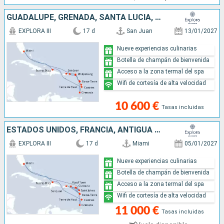
GUADALUPE, GRENADA, SANTA LUCIA, REPÚBLICA DOMINICANA, ESTADOS UNIDOS, ANGUILLA, MARTINICA, SAN MARTÍN, PORTO RICO
EXPLORA III
17 d
San Juan
13/01/2027
Nueve experiencias culinarias
Botella de champán de bienvenida
Acceso a la zona termal del spa
Wifi de cortesía de alta velocidad
10 600 €
Tasas incluidas
ESTADOS UNIDOS, FRANCIA, ANTIGUA Y BARBUDA, TÓRTOLA, GUADALUPE, PORTO RICO, SAN MARTÍN, GRENADA, SANTA LUCIA, REPÚBLICA DOMINICANA
EXPLORA III
17 d
Miami
05/01/2027
Nueve experiencias culinarias
Botella de champán de bienvenida
Acceso a la zona termal del spa
Wifi de cortesía de alta velocidad
11 000 €
Tasas incluidas