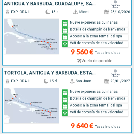
ANTIGUA Y BARBUDA, GUADALUPE, SAN MARTÍN, PORTO RICO, TÓRTOLA, FRANCIA, ESTADOS UNIDOS
EXPLORA III
15 d
Miami
25/10/2026
Nueve experiencias culinarias
Botella de champán de bienvenida
Acceso a la zona termal del spa
Wifi de cortesía de alta velocidad
9 560 €
Tasas incluidas
Vuelo disponible
TÓRTOLA, ANTIGUA Y BARBUDA, ESTADOS UNIDOS, SAN MARTÍN, FRANCIA, GUADALUPE, PORTO RICO
EXPLORA III
15 d
San Juan
29/01/2027
Nueve experiencias culinarias
Botella de champán de bienvenida
Acceso a la zona termal del spa
Wifi de cortesía de alta velocidad
9 640 €
Tasas incluidas