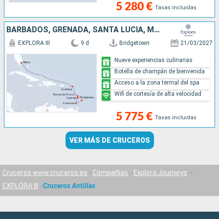
5 280 €
Tasas incluidas
BARBADOS, GRENADA, SANTA LUCIA, MARTINICA, FRANCIA, ESTADOS UNIDOS
EXPLORA III
9 d
Bridgetown
21/03/2027
Nueve experiencias culinarias
Botella de champán de bienvenida
Acceso a la zona termal del spa
Wifi de cortesía de alta velocidad
5 775 €
Tasas incluidas
VER MÁS DE CRUCEROS
Cruceros www.cruceros.es
Compañías
Explora Journeys
EXPLORA III
Cruceros Antillas