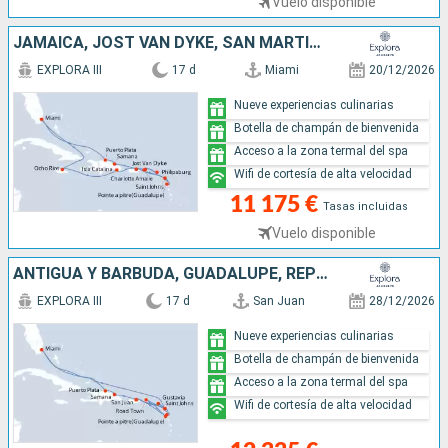
Vuelo disponible
JAMAICA, JOST VAN DYKE, SAN MARTÍN, PORTO RICO, GUADALUPE, ANTIGUA Y BARBUDA, REPÚBLICA DOMINICANA, ESTADOS UNIDOS
EXPLORA III
17 d
Miami
20/12/2026
Nueve experiencias culinarias
Botella de champán de bienvenida
Acceso a la zona termal del spa
Wifi de cortesía de alta velocidad
11 175 €
Tasas incluidas
Vuelo disponible
ANTIGUA Y BARBUDA, GUADALUPE, REPÚBLICA DOMINICANA, ESTADOS UNIDOS, FRANCIA, TÓRTOLA, PORTO RICO
EXPLORA III
17 d
San Juan
28/12/2026
Nueve experiencias culinarias
Botella de champán de bienvenida
Acceso a la zona termal del spa
Wifi de cortesía de alta velocidad