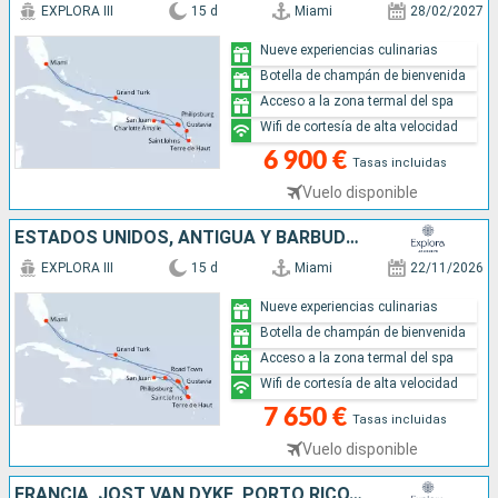
EXPLORA III
15 d
Miami
28/02/2027
Nueve experiencias culinarias
Botella de champán de bienvenida
Acceso a la zona termal del spa
Wifi de cortesía de alta velocidad
6 900 €
Tasas incluidas
Vuelo disponible
ESTADOS UNIDOS, ANTIGUA Y BARBUDA, GUADALUPE, SAN MARTÍN, PORTO RICO, TÓRTOLA, FRANCIA, ISLAS TURCAS Y CAICOS
EXPLORA III
15 d
Miami
22/11/2026
Nueve experiencias culinarias
Botella de champán de bienvenida
Acceso a la zona termal del spa
Wifi de cortesía de alta velocidad
7 650 €
Tasas incluidas
Vuelo disponible
FRANCIA, JOST VAN DYKE, PORTO RICO, ANGUILLA, ANTIGUA Y BARBUDA, REPÚBLICA DOMINICANA, ESTADOS UNIDOS