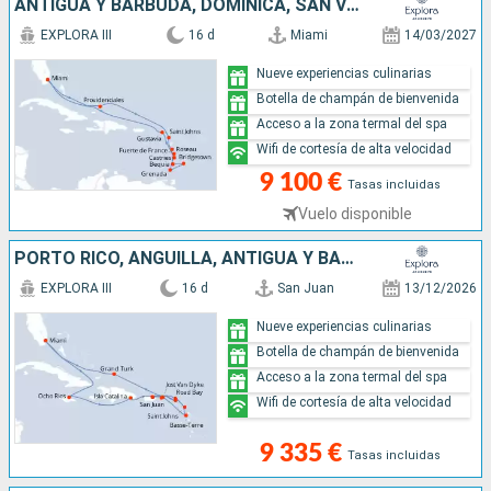
ANTIGUA Y BARBUDA, DOMINICA, SAN VINCENT Y LAS GRANADINAS, BARBADOS, GRENADA, SANTA LUCIA, MARTINICA, FRANCIA, ESTADOS UNIDOS
EXPLORA III
16 d
Miami
14/03/2027
Nueve experiencias culinarias
Botella de champán de bienvenida
Acceso a la zona termal del spa
Wifi de cortesía de alta velocidad
9 100 €
Tasas incluidas
Vuelo disponible
PORTO RICO, ANGUILLA, ANTIGUA Y BARBUDA, GUADALUPE, ISLAS TURCAS Y CAICOS, JAMAICA, REPÚBLICA DOMINICANA, JOST VAN DYKE, SAN MARTÍN, ESTADOS UNIDOS
EXPLORA III
16 d
San Juan
13/12/2026
Nueve experiencias culinarias
Botella de champán de bienvenida
Acceso a la zona termal del spa
Wifi de cortesía de alta velocidad
9 335 €
Tasas incluidas