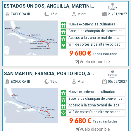
ESTADOS UNIDOS, ANGUILLA, MARTINICA, GUADALUPE, SAN MARTÍN, PORTO RICO, TÓRTOLA, ANTIGUA Y BARBUDA, FRANCIA
EXPLORA III
16 d
Miami
21/01/2027
Nueve experiencias culinarias
Botella de champán de bienvenida
Acceso a la zona termal del spa
Wifi de cortesía de alta velocidad
9 680 €
Tasas incluidas
Vuelo disponible
SAN MARTÍN, FRANCIA, PORTO RICO, ANTIGUA Y BARBUDA, GUADALUPE, REPÚBLICA DOMINICANA, ESTADOS UNIDOS
EXPLORA III
15 d
Miami
05/02/2027
Nueve experiencias culinarias
Botella de champán de bienvenida
Acceso a la zona termal del spa
Wifi de cortesía de alta velocidad
9 680 €
Tasas incluidas
Vuelo disponible