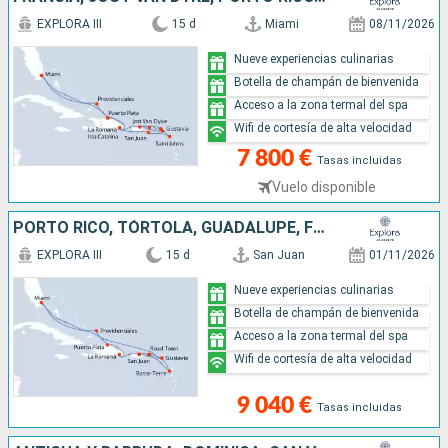
EXPLORA III
15 d
Miami
08/11/2026
Nueve experiencias culinarias
Botella de champán de bienvenida
Acceso a la zona termal del spa
Wifi de cortesía de alta velocidad
7 800 €
Tasas incluidas
Vuelo disponible
PORTO RICO, TÓRTOLA, GUADALUPE, FRANCIA, ESTADOS UNIDOS, REPÚBLICA DOMINICANA, JOST VAN DYKE
EXPLORA III
15 d
San Juan
01/11/2026
Nueve experiencias culinarias
Botella de champán de bienvenida
Acceso a la zona termal del spa
Wifi de cortesía de alta velocidad
9 040 €
Tasas incluidas