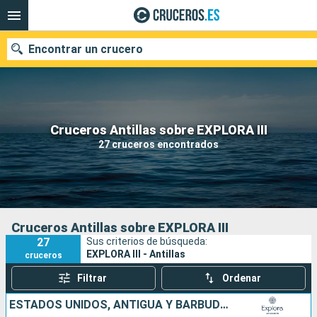
Encontrar un crucero
Nuestros destinos
Cruceros Antillas sobre EXPLORA III
27 cruceros encontrados
Fecha de salida
Puertos
Compañías
Buscar
Cruceros Antillas sobre EXPLORA III
27
Sus criterios de búsqueda:
EXPLORA III - Antillas
cruceros
Filtrar
Ordenar
ESTADOS UNIDOS, ANTIGUA Y BARBUDA, GUADALUPE, PORTO RICO, SAN MARTÍN, FRANCIA, ISLAS TURCAS Y CAICOS