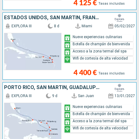
4 125 €
Tasas incluidas
ESTADOS UNIDOS, SAN MARTÍN, FRANCIA, GUADALUPE, ANTIGUA Y BARBUDA, PORTO RICO
EXPLORA III
8 d
Miami
05/02/2027
Nueve experiencias culinarias
Botella de champán de bienvenida
Acceso a la zona termal del spa
Wifi de cortesía de alta velocidad
4 400 €
Tasas incluidas
PORTO RICO, SAN MARTÍN, GUADALUPE, GRENADA, SANTA LUCIA, REPÚBLICA DOMINICANA, ESTADOS UNIDOS
EXPLORA III
9 d
San Juan
13/01/2027
Nueve experiencias culinarias
Botella de champán de bienvenida
Acceso a la zona termal del spa
Wifi de cortesía de alta velocidad