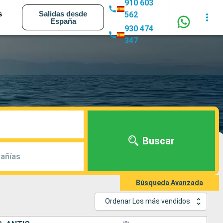
910 603
s
Salidas desde
562
España
930 474
347
Buscar
añías
Búsqueda Avanzada
Ordenar Los más vendidos