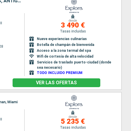
PORTO RICO, SAN VINCENT Y LAS GRANADINAS, SANTA LUCIA, BARBADOS, ANTIGUA Y BARBUDA, GUADALUPE
desde
II
3 490 €
Tasas incluidas
Nueve experiencias culinarias
Botella de champán de bienvenida
28
Acceso a la zona termal del spa
Wifi de cortesía de alta velocidad
Servicios de traslado puerto-ciudad (donde
sea necesario)
TODO INCLUIDO PREMIUM
VER LAS OFERTAS
iman, Miami
desde
II
5 235 €
Tasas incluidas