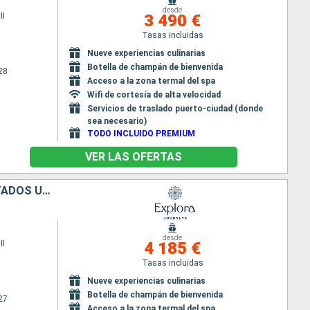
desde
II
3 490 €
Tasas incluidas
Nueve experiencias culinarias
Botella de champán de bienvenida
28
Acceso a la zona termal del spa
Wifi de cortesía de alta velocidad
Servicios de traslado puerto-ciudad (donde
sea necesario)
TODO INCLUIDO PREMIUM
VER LAS OFERTAS
PORTO RICO, TÓRTOLA, GUADALUPE, FRANCIA, ANTIGUA Y BARBUDA, ESTADOS UNIDOS
desde
II
4 185 €
Tasas incluidas
Nueve experiencias culinarias
Botella de champán de bienvenida
27
Acceso a la zona termal del spa