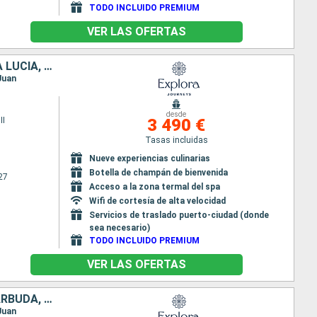
TODO INCLUIDO PREMIUM
VER LAS OFERTAS
ESTADOS UNIDOS, REPÚBLICA DOMINICANA, ANTIGUA Y BARBUDA, SANTA LUCIA, PORTO RICO
 Juan
desde
II
3 490 €
Tasas incluidas
Nueve experiencias culinarias
Botella de champán de bienvenida
27
Acceso a la zona termal del spa
Wifi de cortesía de alta velocidad
Servicios de traslado puerto-ciudad (donde
sea necesario)
TODO INCLUIDO PREMIUM
VER LAS OFERTAS
ESTADOS UNIDOS, REPÚBLICA DOMINICANA, SANTA LUCIA, ANTIGUA Y BARBUDA, PORTO RICO
 Juan