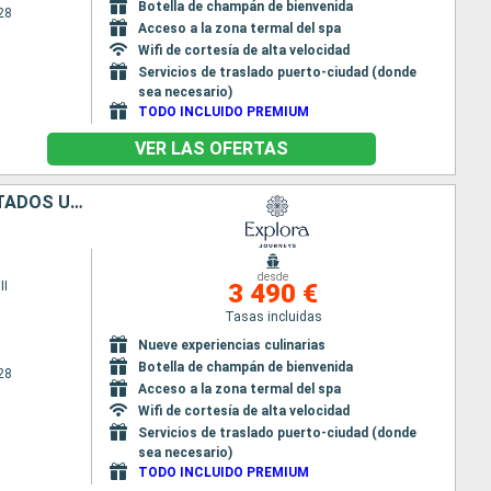
Botella de champán de bienvenida
28
Acceso a la zona termal del spa
Wifi de cortesía de alta velocidad
Servicios de traslado puerto-ciudad (donde
sea necesario)
TODO INCLUIDO PREMIUM
VER LAS OFERTAS
PORTO RICO, FRANCIA, ANTIGUA Y BARBUDA, GUADALUPE, BAHAMAS, ESTADOS UNIDOS
desde
II
3 490 €
Tasas incluidas
Nueve experiencias culinarias
Botella de champán de bienvenida
28
Acceso a la zona termal del spa
Wifi de cortesía de alta velocidad
Servicios de traslado puerto-ciudad (donde
sea necesario)
TODO INCLUIDO PREMIUM