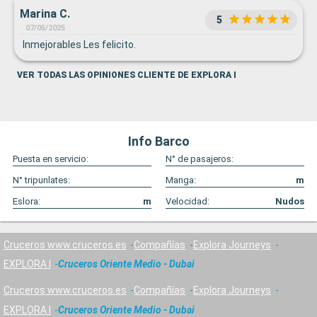
Marina C.
5
07/05/2025
Inmejorables Les felicito.
VER TODAS LAS OPINIONES CLIENTE DE EXPLORA I
Info Barco
Puesta en servicio:
N° de pasajeros:
N° tripunlates:
Manga:
m
Eslora:
m
Velocidad:
Nudos
Cruceros www.cruceros.es
Compañías
Explora Journeys
EXPLORA I
Cruceros Oriente Medio - Dubai
Cruceros www.cruceros.es
Compañías
Explora Journeys
EXPLORA I
Cruceros Oriente Medio - Dubai