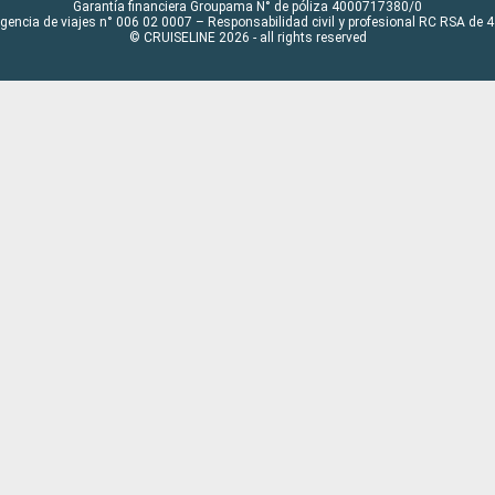
Garantía financiera Groupama N° de póliza 4000717380/0
Agencia de viajes n° 006 02 0007 – Responsabilidad civil y profesional RC RSA de
© CRUISELINE 2026 - all rights reserved