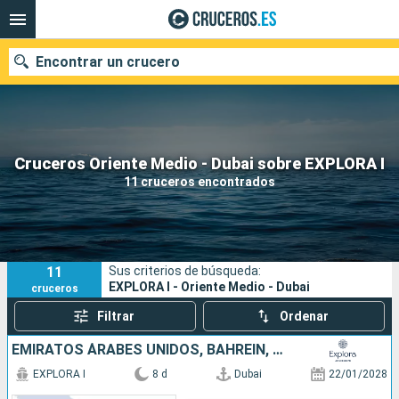
Encontrar un crucero
Nuestros destinos
Cruceros Oriente Medio - Dubai sobre EXPLORA I
11 cruceros encontrados
Fecha de salida
Puertos
Compañías
11
Sus criterios de búsqueda:
Buscar
EXPLORA I - Oriente Medio - Dubai
cruceros
Filtrar
Ordenar
EMIRATOS ÁRABES UNIDOS, BAHREÏN, QATAR, ARABIA SAUDÍ
EXPLORA I
8 d
Dubai
22/01/2028