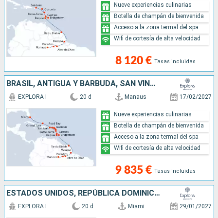
Nueve experiencias culinarias
Botella de champán de bienvenida
Acceso a la zona termal del spa
Wifi de cortesía de alta velocidad
8 120 €
Tasas incluidas
BRASIL, ANTIGUA Y BARBUDA, SAN VINCENT Y LAS GRANADINAS, BARBADOS, SANTA LUCIA, FRANCIA, GUADALUPE, PORTO RICO, ANGUILLA, VIRGEN GORDA, ISLAS TURCAS Y CAICOS, ESTADOS UNIDOS
EXPLORA I
20 d
Manaus
17/02/2027
Nueve experiencias culinarias
Botella de champán de bienvenida
Acceso a la zona termal del spa
Wifi de cortesía de alta velocidad
9 835 €
Tasas incluidas
ESTADOS UNIDOS, REPÚBLICA DOMINICANA, SAN MARTÍN, GUADALUPE, PORTO RICO, FRANCIA, MARTINICA, BARBADOS, TRINIDAD Y TOBAGO, BRASIL
EXPLORA I
20 d
Miami
29/01/2027