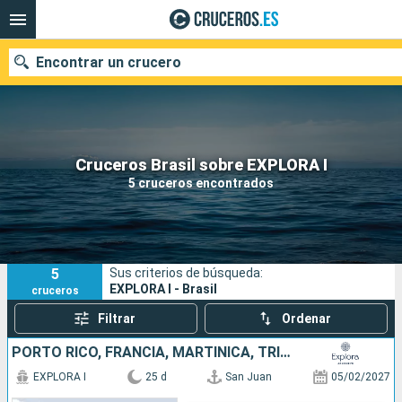
Encontrar un crucero
Nuestros destinos
Cruceros Brasil sobre EXPLORA I
5 cruceros encontrados
Fecha de salida
Puertos
Compañías
5
Sus criterios de búsqueda:
Buscar
EXPLORA I - Brasil
cruceros
Filtrar
Ordenar
PORTO RICO, FRANCIA, MARTINICA, TRINIDAD Y TOBAGO, BRASIL, ANTIGUA Y BARBUDA, SAN VINCENT Y LAS GRANADINAS, BARBADOS, SANTA LUCIA, GUADALUPE
EXPLORA I
25 d
San Juan
05/02/2027