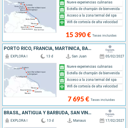
Nueve experiencias culinarias
Botella de champán de bienvenida
Acceso a la zona termal del spa
Wifi de cortesía de alta velocidad
15 390 €
Tasas incluidas
PORTO RICO, FRANCIA, MARTINICA, BARBADOS, TRINIDAD Y TOBAGO, BRASIL
EXPLORA I
13 d
San Juan
05/02/2027
Nueve experiencias culinarias
Botella de champán de bienvenida
Acceso a la zona termal del spa
Wifi de cortesía de alta velocidad
7 695 €
Tasas incluidas
BRASIL, ANTIGUA Y BARBUDA, SAN VINCENT Y LAS GRANADINAS, BARBADOS, SANTA LUCIA, FRANCIA, GUADALUPE, PORTO RICO
EXPLORA I
13 d
Manaus
17/02/2027