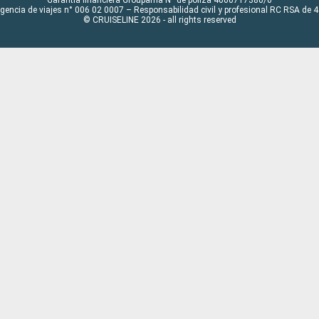
Garantía financiera Groupama N° de póliza 4000717380/0
Agencia de viajes n° 006 02 0007 – Responsabilidad civil y profesional RC RSA de
© CRUISELINE 2026 - all rights reserved