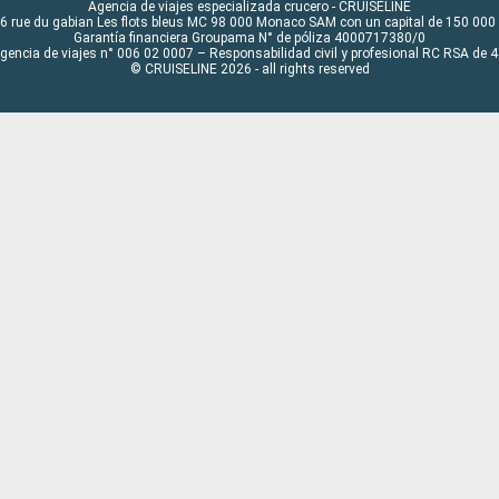
Agencia de viajes especializada crucero - CRUISELINE
6 rue du gabian Les flots bleus MC 98 000 Monaco SAM con un capital de 150 000
Garantía financiera Groupama N° de póliza 4000717380/0
Agencia de viajes n° 006 02 0007 – Responsabilidad civil y profesional RC RSA de
© CRUISELINE 2026 - all rights reserved