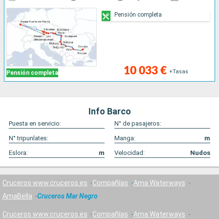
Pensión completa
10 033 €
+Tasas
Pensión completa
Info Barco
Puesta en servicio:
N° de pasajeros:
N° tripunlates:
Manga:
m
Eslora:
m
Velocidad:
Nudos
Cruceros www.cruceros.es
Compañías
Ama Waterways
AmaBella
Cruceros Mar Negro
Cruceros www.cruceros.es
Compañías
Ama Waterways