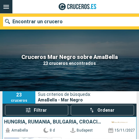
Encontrar un crucero
Nuestros destinos
Cruceros Mar Negro sobre AmaBella
23 cruceros encontrados
Fecha de salida
Puertos
Compañías
23
Sus criterios de búsqueda:
Buscar
AmaBella - Mar Negro
cruceros
Filtrar
Ordenar
HUNGRÍA, RUMANIA, BULGARIA, CROACIA, SERBIA
AmaBella
8 d
Budapest
15/11/2027