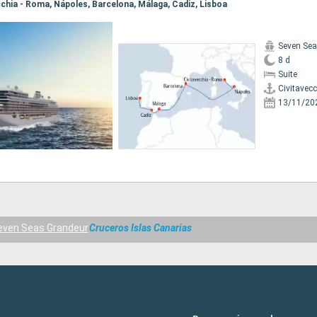
ecchia - Roma, Nápoles, Barcelona, Málaga, Cadiz, Lisboa
Seven Sea
8 d
Suite
Civitavec
13/11/20
even Seas Grandeur
Cruceros Islas Canarias