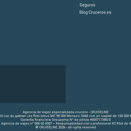
Seguros
Blog Cruceros.es
Agencia de viajes especializada crucero - CRUISELINE
16 rue du gabian Les flots bleus MC 98 000 Monaco SAM con un capital de 150 000 
Garantía financiera Groupama N° de póliza 4000717380/0
 Agencia de viajes n° 006 02 0007 – Responsabilidad civil y profesional RC RSA de 
© CRUISELINE 2026 - all rights reserved