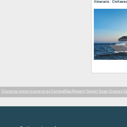
Itinerario : Civitav
Cruceros www.cruceros.es
Compañías
Regent Seven Seas Cruises
S