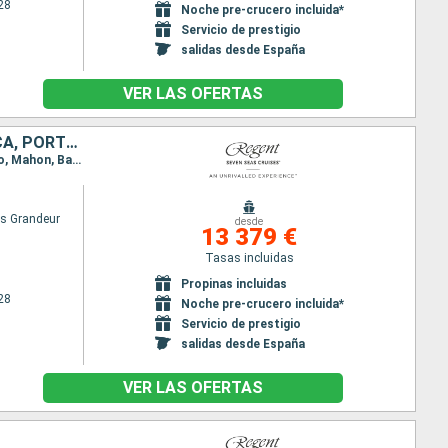
28
Noche pre-crucero incluida*
Servicio de prestigio
salidas desde España
VER LAS OFERTAS
ESPAÑA, ITALIA, FRANCIA, MARRUECOS, LANZAROTE, TENERIFE, MALLORCA, PORTUGAL
Itinerario : Barcelona, Villefranche, La Spezia, Civitavecchia - Roma, Salerno, Golfo Aranci, Ajaccio, Mahon, Barcelona, Málaga, Casablanca, Agadir, Arrecife, Santa Cruz de Tenerife, Santa Cruz de la Palma, Funchal, Lisboa
s Grandeur
desde
13 379 €
Tasas incluidas
Propinas incluidas
28
Noche pre-crucero incluida*
Servicio de prestigio
salidas desde España
VER LAS OFERTAS