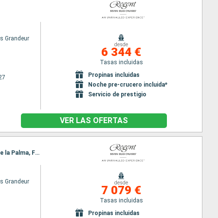
s Grandeur
desde
6 344 €
Tasas incluidas
Propinas incluidas
27
Noche pre-crucero incluida*
Servicio de prestigio
VER LAS OFERTAS
Itinerario : Barcelona, Málaga, Casablanca, Agadir, Arrecife, Santa Cruz de Tenerife, Santa Cruz de la Palma, Funchal, Lisboa
s Grandeur
desde
7 079 €
Tasas incluidas
Propinas incluidas