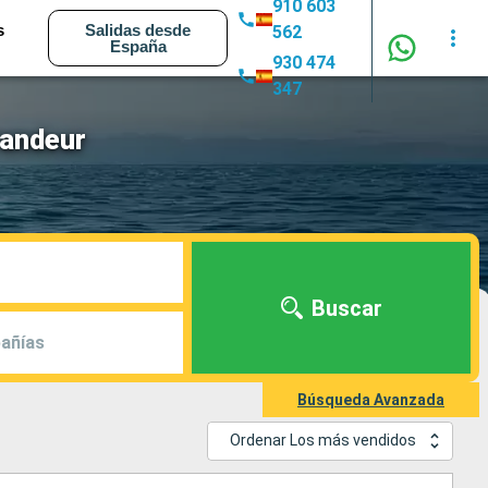
910 603
s
Salidas desde
562
España
930 474
347
randeur
Buscar
añías
Búsqueda Avanzada
Ordenar Los más vendidos