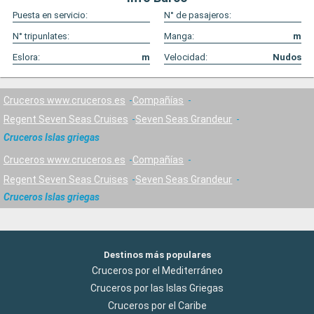
Puesta en servicio:
N° de pasajeros:
N° tripunlates:
Manga:
m
Eslora:
m
Velocidad:
Nudos
Cruceros www.cruceros.es
Compañías
Regent Seven Seas Cruises
Seven Seas Grandeur
Cruceros Islas griegas
Cruceros www.cruceros.es
Compañías
Regent Seven Seas Cruises
Seven Seas Grandeur
Cruceros Islas griegas
Destinos más populares
Cruceros por el Mediterráneo
Cruceros por las Islas Griegas
Cruceros por el Caribe