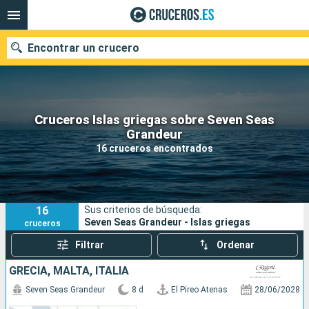
Encontrar un crucero
Cruceros Islas griegas sobre Seven Seas
Nuestros destinos
Grandeur
16 cruceros encontrados
Fecha de salida
Puertos
Compañías
16
Sus criterios de búsqueda:
Buscar
Seven Seas Grandeur - Islas griegas
cruceros
Filtrar
Ordenar
GRECIA, MALTA, ITALIA
Seven Seas Grandeur
8 d
El Pireo Atenas
28/06/2028