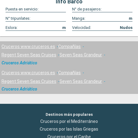
Info Barco
Puesta en servicio:
N° de pasajeros:
N° tripunlates:
Manga:
m
Eslora:
m
Velocidad:
Nudos
Cruceros www.cruceros.es
Compañías
Regent Seven Seas Cruises
Seven Seas Grandeur
Cruceros Adriático
Cruceros www.cruceros.es
Compañías
Regent Seven Seas Cruises
Seven Seas Grandeur
Cruceros Adriático
Destinos más populares
Cruceros por el Mediterráneo
Cruceros por las Islas Griegas
Cruceros por el Caribe