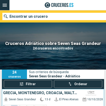
Encontrar un crucero
Nuestros destinos
Cruceros Adriático sobre Seven Seas Grandeur
24 cruceros encontrados
Fecha de salida
Puertos
Compañías
24
Sus criterios de búsqueda:
Buscar
Seven Seas Grandeur - Adriático
cruceros
Filtrar
Ordenar
GRECIA, MONTENEGRO, CROACIA, MALTA, ITALIA
Seven Seas Grandeur
13 d
El Pireo Atenas
10/10/2028