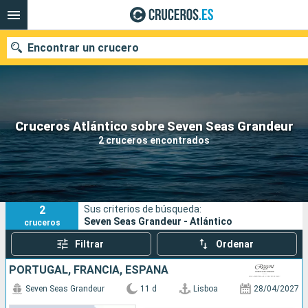
Encontrar un crucero
Nuestros destinos
Cruceros Atlántico sobre Seven Seas Grandeur
2 cruceros encontrados
Fecha de salida
Puertos
Compañías
2
Sus criterios de búsqueda:
Buscar
Seven Seas Grandeur - Atlántico
cruceros
Filtrar
Ordenar
PORTUGAL, FRANCIA, ESPAÑA
Seven Seas Grandeur
11 d
Lisboa
28/04/2027