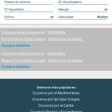
Puesta en servicio:
N° de pasajeros:
N° tripunlates:
Manga:
m
Eslora:
m
Velocidad:
Nudos
Cruceros www.cruceros.es
Compañías
Regent Seven Seas Cruises
Seven Seas Grandeur
Cruceros Atlántico
Cruceros www.cruceros.es
Compañías
Regent Seven Seas Cruises
Seven Seas Grandeur
Cruceros Atlántico
Destinos más populares
Cruceros por el Mediterráneo
Cruceros por las Islas Griegas
Cruceros por el Caribe
Cruceros Flordos y Escandinavia