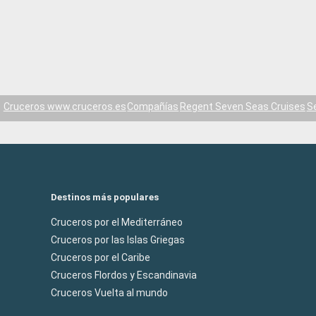
Cruceros www.cruceros.es
Compañías
Regent Seven Seas Cruises
S
Destinos más populares
Cruceros por el Mediterráneo
Cruceros por las Islas Griegas
Cruceros por el Caribe
Cruceros Flordos y Escandinavia
Cruceros Vuelta al mundo