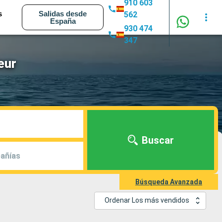
910 603
s
Salidas desde
562
España
930 474
347
eur
Buscar
añías
Búsqueda Avanzada
Ordenar Los más vendidos