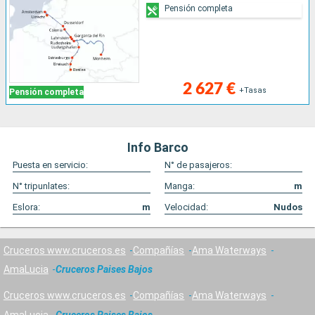
Pensión completa
2 627 €
+Tasas
Pensión completa
Info Barco
Puesta en servicio:
N° de pasajeros:
N° tripunlates:
Manga:
m
Eslora:
m
Velocidad:
Nudos
Cruceros www.cruceros.es
Compañías
Ama Waterways
AmaLucia
Cruceros Paises Bajos
Cruceros www.cruceros.es
Compañías
Ama Waterways
AmaLucia
Cruceros Paises Bajos