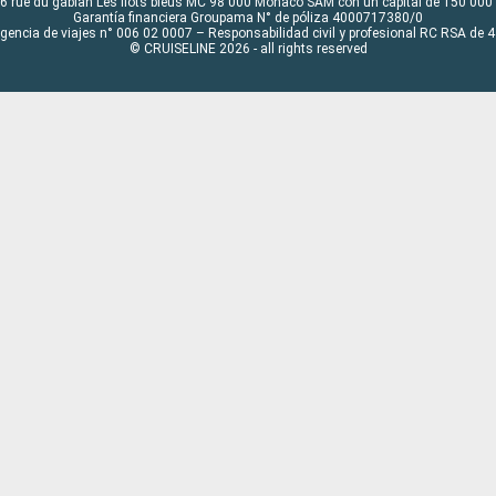
6 rue du gabian Les flots bleus MC 98 000 Monaco SAM con un capital de 150 000
Garantía financiera Groupama N° de póliza 4000717380/0
Agencia de viajes n° 006 02 0007 – Responsabilidad civil y profesional RC RSA de
© CRUISELINE 2026 - all rights reserved