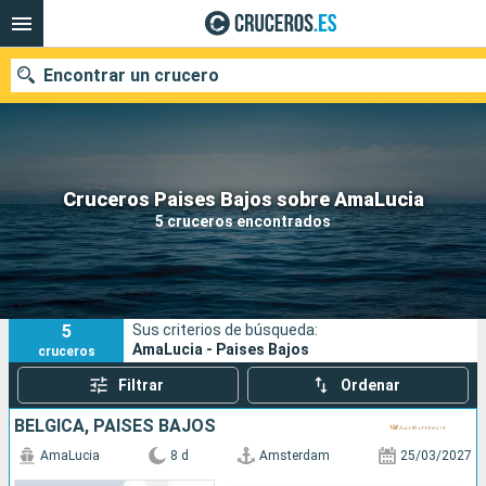
Encontrar un crucero
Nuestros destinos
Cruceros Paises Bajos sobre AmaLucia
5 cruceros encontrados
Fecha de salida
Puertos
Compañías
5
Sus criterios de búsqueda:
Buscar
AmaLucia - Paises Bajos
cruceros
Filtrar
Ordenar
BÉLGICA, PAISES BAJOS
AmaLucia
8 d
Amsterdam
25/03/2027