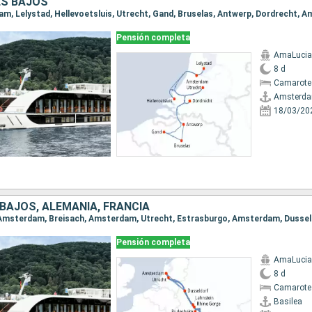
ES BAJOS
dam, Lelystad, Hellevoetsluis, Utrecht, Gand, Bruselas, Antwerp, Dordrecht,
Pensión completa
AmaLucia
8 d
Camarote 
Amsterd
18/03/20
 BAJOS, ALEMANIA, FRANCIA
Pensión completa
AmaLucia
8 d
Camarote 
Basilea