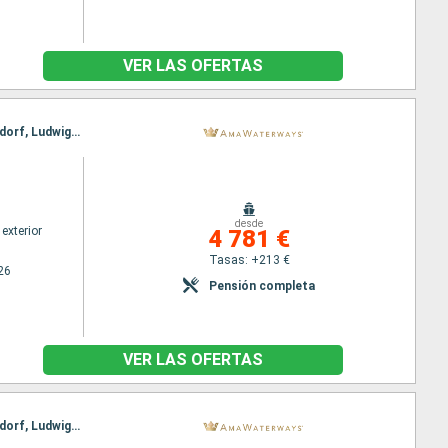
VER LAS OFERTAS
Itinerario : Basilea, Amsterdam, Breisach, Amsterdam, Utrecht, Estrasburgo, Amsterdam, Dusseldorf, Ludwigshafen, Rhine Gorge, Rudesheim, Ludwigshafen, Rhine Gorge, Lahnstein, Dusseldorf, Estrasburgo, Utrecht, Breisach, Amsterdam, Basilea, Amsterdam
desde
exterior
4 781 €
Tasas: +213 €
26
Pensión completa
VER LAS OFERTAS
Itinerario : Amsterdam, Basilea, Amsterdam, Breisach, Utrecht, Amsterdam, Estrasburgo, Dusseldorf, Ludwigshafen, Rhine Gorge, Rudesheim, Ludwigshafen, Rhine Gorge, Lahnstein, Dusseldorf, Estrasburgo, Monheim, Utrecht, Breisach, Amsterdam, Basilea