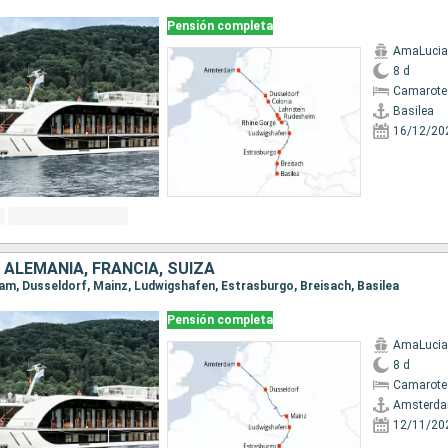
Pensión completa
AmaLucia
8 d
Camarote 
Basilea
16/12/20
 ALEMANIA, FRANCIA, SUIZA
dam, Dusseldorf, Mainz, Ludwigshafen, Estrasburgo, Breisach, Basilea
Pensión completa
AmaLucia
8 d
Camarote 
Amsterd
12/11/20