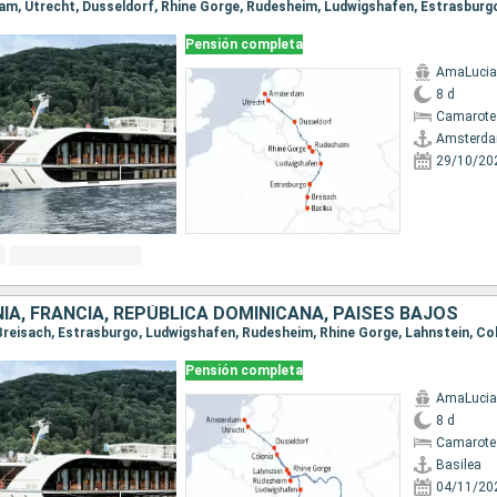
Pensión completa
AmaLucia
8 d
Camarote 
Amsterd
29/10/20
IA, FRANCIA, REPÚBLICA DOMINICANA, PAISES BAJOS
Pensión completa
AmaLucia
8 d
Camarote 
Basilea
04/11/20