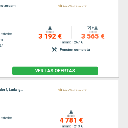
 Amsterdam
+
desde
desde
exterior
3 192 €
3 565 €
am
Tasas: +267 €
27
Pensión completa
VER LAS OFERTAS
Itinerario : Basilea, Amsterdam, Breisach, Amsterdam, Utrecht, Estrasburgo, Amsterdam, Dusseldorf, Ludwigshafen, Rhine Gorge, Rudesheim, Ludwigshafen, Rudesheim, Rhine Gorge, Lahnstein, Estrasburgo, Dusseldorf, Utrecht, Breisach, Amsterdam, Basilea
desde
exterior
4 781 €
Tasas: +213 €