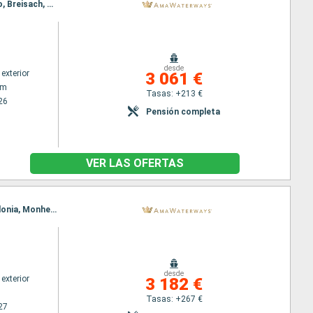
Itinerario : Amsterdam, Utrecht, Dusseldorf, Rhine Gorge, Rudesheim, Ludwigshafen, Estrasburgo, Breisach, Basilea
desde
exterior
3 061 €
am
Tasas: +213 €
26
Pensión completa
VER LAS OFERTAS
Itinerario : Basilea, Breisach, Estrasburgo, Ludwigshafen, Rudesheim, Rhine Gorge, Lahnstein, Colonia, Monheim, Dusseldorf, Utrecht, Amsterdam
desde
exterior
3 182 €
Tasas: +267 €
27