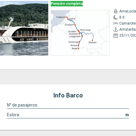
Pensión completa
AmaLucia
8 d
Camarote 
Amsterd
25/11/20
Info Barco
N° de pasajeros:
Eslora:
m