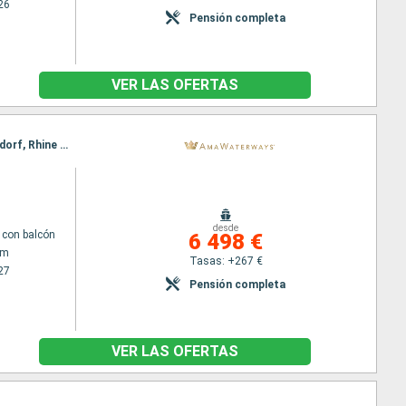
26
Pensión completa
VER LAS OFERTAS
Itinerario : Amsterdam, Basilea, Breisach, Amsterdam, Utrecht, Estrasburgo, Amsterdam, Dusseldorf, Rhine Gorge, Ludwigshafen, Rudesheim, Ludwigshafen, Rudesheim, Rhine Gorge, Lahnstein, Estrasburgo, Dusseldorf, Monheim, Breisach, Utrecht, Amsterdam, Basilea, Amsterdam
desde
con balcón
6 498 €
am
Tasas: +267 €
27
Pensión completa
VER LAS OFERTAS