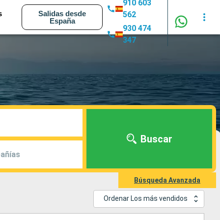
910 603
s
Salidas desde
562
España
930 474
347
Buscar
añías
Búsqueda Avanzada
Ordenar Los más vendidos