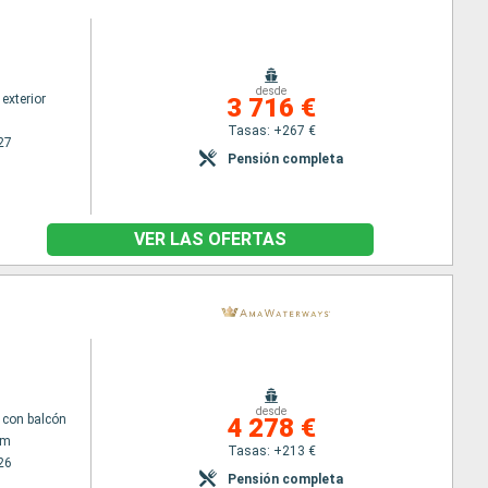
desde
exterior
3 716 €
Tasas: +267 €
27
Pensión completa
VER LAS OFERTAS
desde
con balcón
4 278 €
am
Tasas: +213 €
26
Pensión completa