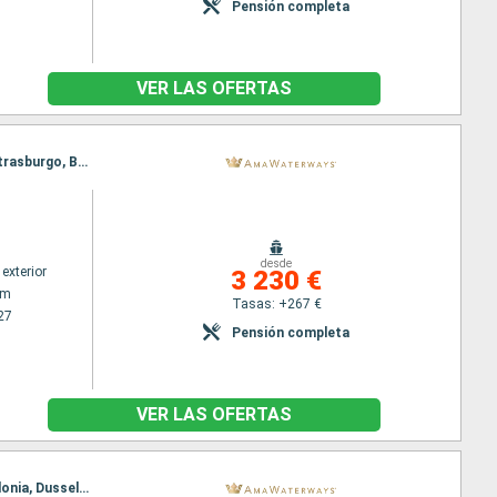
Pensión completa
VER LAS OFERTAS
Itinerario : Amsterdam, Utrecht, Dusseldorf, Utrecht, Rhine Gorge, Rudesheim, Ludwigshafen, Estrasburgo, Breisach, Basilea
desde
exterior
3 230 €
am
Tasas: +267 €
27
Pensión completa
VER LAS OFERTAS
Itinerario : Basilea, Breisach, Estrasburgo, Ludwigshafen, Rudesheim, Rhine Gorge, Lahnstein, Colonia, Dusseldorf, Amsterdam