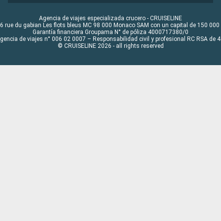
Agencia de viajes especializada crucero - CRUISELINE
6 rue du gabian Les flots bleus MC 98 000 Monaco SAM con un capital de 150 000
Garantía financiera Groupama N° de póliza 4000717380/0
Agencia de viajes n° 006 02 0007 – Responsabilidad civil y profesional RC RSA de
© CRUISELINE 2026 - all rights reserved