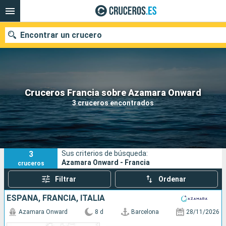
Encontrar un crucero
Nuestros destinos
Cruceros Francia sobre Azamara Onward
3 cruceros encontrados
Fecha de salida
Puertos
Compañías
3
Sus criterios de búsqueda:
Buscar
Azamara Onward - Francia
cruceros
Filtrar
Ordenar
ESPAÑA, FRANCIA, ITALIA
Azamara Onward
8 d
Barcelona
28/11/2026