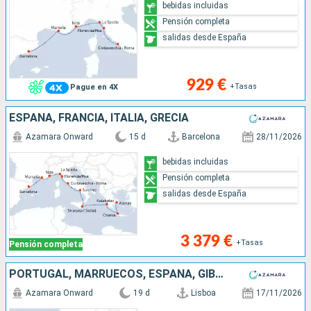
bebidas incluidas
Pensión completa
salidas desde España
929 €
+Tasas
Pague en 4X
ESPAÑA, FRANCIA, ITALIA, GRECIA
Azamara Onward
15 d
Barcelona
28/11/2026
bebidas incluidas
Pensión completa
salidas desde España
3 379 €
+Tasas
Pensión completa
PORTUGAL, MARRUECOS, ESPAÑA, GIBRALTAR, FRANCIA, ITALIA
Azamara Onward
19 d
Lisboa
17/11/2026