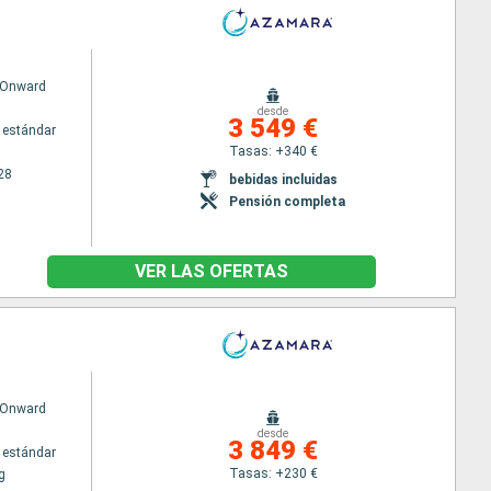
 Onward
desde
3 549 €
 estándar
Tasas: +340 €
28
bebidas incluidas
Pensión completa
VER LAS OFERTAS
 Onward
desde
3 849 €
 estándar
Tasas: +230 €
g