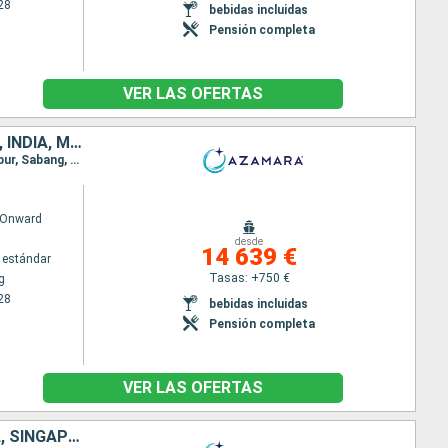
28
bebidas incluidas
Pensión completa
VER LAS OFERTAS
CHINA, VIETNAM, TAILANDIA, SINGAPUR, MALASIA, INDONESIA, SRI LANKA, INDIA, MALDIVAS, MAURICE, FRANCIA, MADAGASCAR, SUDAFRICA
Itinerario : Hong Kong, Da Nang, Ho Chi Minh-Ville, Laem Chabang, Ko Samui, Singapur, Kuala Lumpur, Sabang, Hambantota, Colombo, Cochin, Male, Port Louis, Pointe des Gallets, Taolagnao, Richards Bay, Durban, Port Elisabeth, Ciudad del Cabo
 Onward
desde
14 639 €
 estándar
Tasas: +750 €
g
28
bebidas incluidas
Pensión completa
VER LAS OFERTAS
AUSTRALIA, INDONESIA, MALASIA, FILIPINAS, CHINA, VIETNAM, TAILANDIA, SINGAPUR