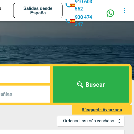
910 603
s
Salidas desde
562
España
930 474
347
Buscar
añías
Búsqueda Avanzada
Ordenar Los más vendidos