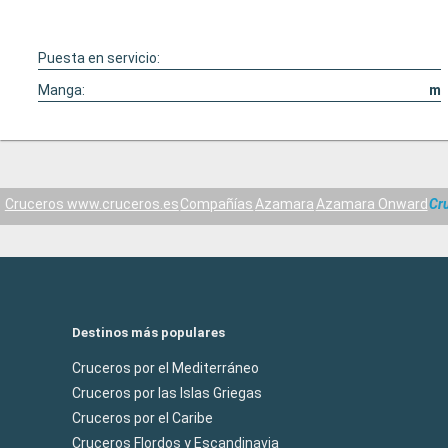
Puesta en servicio:
Manga:
m
Cruceros www.cruceros.es
Compañías
Azamara
Azamara Onward
Cr
Destinos más populares
Cruceros por el Mediterráneo
Cruceros por las Islas Griegas
Cruceros por el Caribe
Cruceros Flordos y Escandinavia