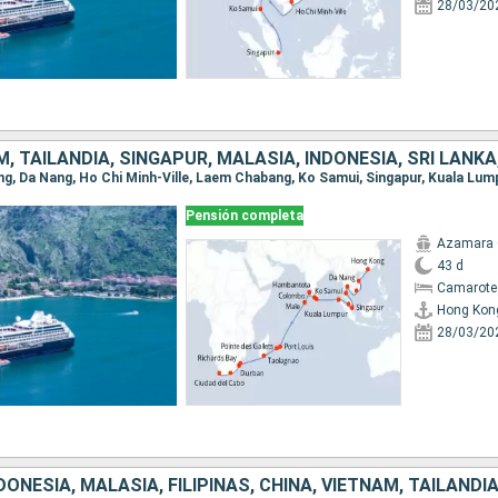
28/03/20
Pensión completa
Azamara
43 d
Camarote
Hong Kon
28/03/20