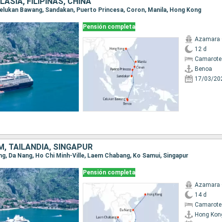
LASIA, FILIPINAS, CHINA
 Celukan Bawang, Sandakan, Puerto Princesa, Coron, Manila, Hong Kong
Pensión completa
Azamara
12 d
Camarote
Benoa
17/03/20
M, TAILANDIA, SINGAPUR
ong, Da Nang, Ho Chi Minh-Ville, Laem Chabang, Ko Samui, Singapur
Pensión completa
Azamara
14 d
Camarote
Hong Kon