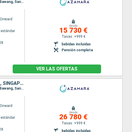
Itinerario : Sidney, Newcastle, Mooloolaba, Airlie Beach, Cairns, Darwin, Komodo, Benoa, Celukan Bawang, Sandakan, Puerto Princesa, Coron, Manila, Hong Kong, Da Nang, Ho Chi Minh-Ville, Laem Chabang, Ko Samui, Singapur
 Onward
desde
15 730 €
 estándar
Tasas: +999 €
28
bebidas incluidas
Pensión completa
VER LAS OFERTAS
AUSTRALIA, INDONESIA, MALASIA, FILIPINAS, CHINA, VIETNAM, TAILANDIA, SINGAPUR, SRI LANKA, INDIA, MALDIVAS, MAURICE, FRANCIA, MADAGASCAR, SUDAFRICA
Itinerario : Sidney, Newcastle, Mooloolaba, Airlie Beach, Cairns, Darwin, Komodo, Benoa, Celukan Bawang, Sandakan, Puerto Princesa, Coron, Manila, Hong Kong, Da Nang, Ho Chi Minh-Ville, Laem Chabang, Ko Samui, Singapur, Kuala Lumpur, Sabang, Hambantota, Colombo, Cochin, Male, Port Louis, Pointe des Gallets, Taolagnao, Richards Bay, Durban, Port Elisabeth, Ciudad del Cabo
 Onward
desde
26 780 €
 estándar
Tasas: +999 €
28
bebidas incluidas