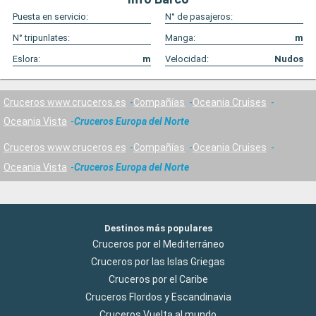
Puesta en servicio:
N° de pasajeros:
N° tripunlates:
Manga:
m
Eslora:
m
Velocidad:
Nudos
Cruceros www.cruceros.es
Compañías
Oceania Cruises
Oceania Vista
Cruceros Europa del Norte
Cruceros www.cruceros.es
Compañías
Oceania Cruises
Oceania Vista
Cruceros Europa del Norte
Destinos más populares
Cruceros por el Mediterráneo
Cruceros por las Islas Griegas
Cruceros por el Caribe
Cruceros Flordos y Escandinavia
Cruceros Vuelta al mundo