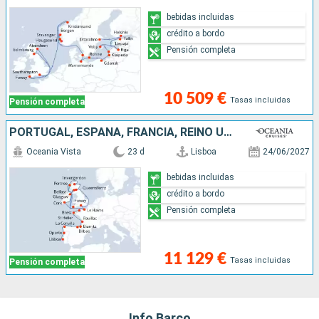
bebidas incluidas
crédito a bordo
Pensión completa
10 509 €
Tasas incluidas
Pensión completa
PORTUGAL, ESPAÑA, FRANCIA, REINO UNIDO, IRLANDA
Oceania Vista
23 d
Lisboa
24/06/2027
bebidas incluidas
crédito a bordo
Pensión completa
11 129 €
Tasas incluidas
Pensión completa
Info Barco