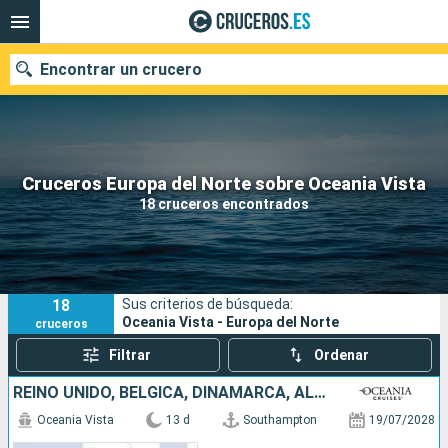
Encontrar un crucero
Nuestros destinos
Cruceros Europa del Norte sobre Oceania Vista
18 cruceros encontrados
Fecha de salida
Puertos
Compañías
18
Sus criterios de búsqueda:
Buscar
Oceania Vista - Europa del Norte
cruceros
Filtrar
Ordenar
REINO UNIDO, BÉLGICA, DINAMARCA, ALEMANIA, SUECIA, NORUEGA
Oceania Vista
13 d
Southampton
19/07/2028