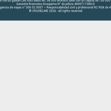
6 rue du gabian Les flots bleus MC 98 000 Monaco SAM con un capital de 150 000
Garantía financiera Groupama N° de póliza 4000717380/0
Agencia de viajes n° 006 02 0007 – Responsabilidad civil y profesional RC RSA de
© CRUISELINE 2026 - all rights reserved