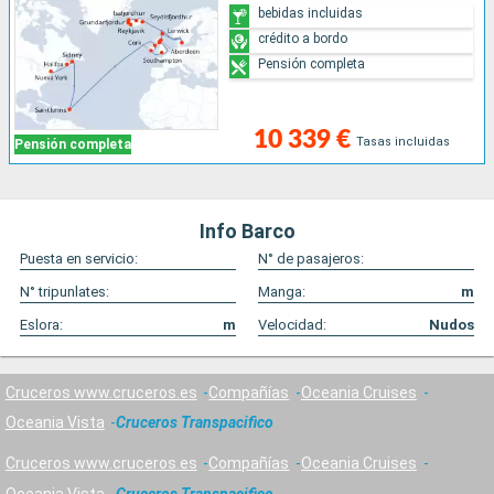
bebidas incluidas
crédito a bordo
Pensión completa
10 339 €
Tasas incluidas
Pensión completa
Info Barco
Puesta en servicio:
N° de pasajeros:
N° tripunlates:
Manga:
m
Eslora:
m
Velocidad:
Nudos
Cruceros www.cruceros.es
Compañías
Oceania Cruises
Oceania Vista
Cruceros Transpacifico
Cruceros www.cruceros.es
Compañías
Oceania Cruises
Oceania Vista
Cruceros Transpacifico