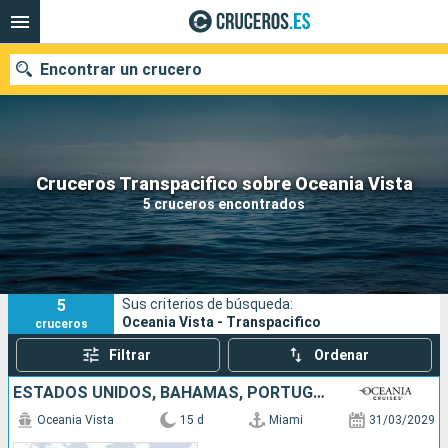
Encontrar un crucero
Nuestros destinos
Cruceros Transpacifico sobre Oceania Vista
5 cruceros encontrados
Fecha de salida
Puertos
Compañías
5
Sus criterios de búsqueda:
Buscar
Oceania Vista - Transpacifico
cruceros
Filtrar
Ordenar
ESTADOS UNIDOS, BAHAMAS, PORTUGAL, REINO UNIDO
Oceania Vista
15 d
Miami
31/03/2029