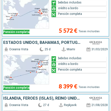
bebidas incluidas
crédito a bordo
Pensión completa
5 572 €
Tasas incluidas
Pensión completa
ESTADOS UNIDOS, BAHAMAS, PORTUGAL, REINO UNIDO, FRANCIA, BÉLGICA, NORUEGA, PAISES BAJOS
Oceania Vista
25 d
Miami
31/03/2029
bebidas incluidas
crédito a bordo
Pensión completa
8 399 €
Tasas incluidas
Pensión completa
ISLANDIA, FÉROES (ISLAS), REINO UNIDO, IRLANDA, ANTIGUA Y BARBUDA, CANADÁ, ESTADOS UNIDOS
Oceania Vista
27 d
Reykjavik
21/08/2028