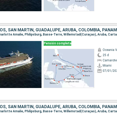
Pensión completa
Oceania V
25 d
Camarote 
Miami
07/01/20
OS, SAN MARTÍN, GUADALUPE, ARUBA, COLOMBIA, PANA