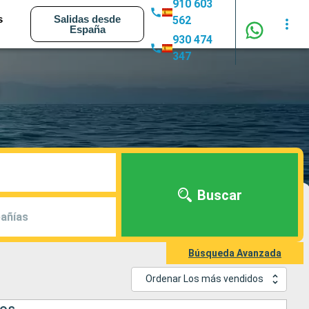
910 603
s
Salidas desde
562
España
930 474
347
Buscar
añías
Búsqueda Avanzada
Ordenar Los más vendidos