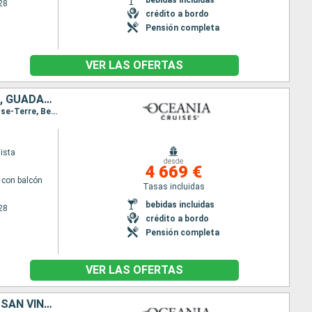
28
crédito a bordo
Pensión completa
VER LAS OFERTAS
ESTADOS UNIDOS, FRANCIA, ANTIGUA Y BARBUDA, MARTINICA, DOMINICA, GUADALUPE, SAN VINCENT Y LAS GRANADINAS
Itinerario : Miami, Charlotte Amalie, Santo Barthélemy, Saint Johns, Fort-de-France, Roseau, Basse-Terre, Bequia, Miami
ista
desde
4 669 €
con balcón
Tasas incluidas
bebidas incluidas
28
crédito a bordo
Pensión completa
VER LAS OFERTAS
PORTO RICO, ANTIGUA Y BARBUDA, SANTA LUCIA, BARBADOS, DOMINICA, SAN VINCENT Y LAS GRANADINAS, ESTADOS UNIDOS