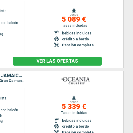
ista
desde
5 089 €
con balcón
Tasas incluidas
bebidas incluidas
29
crédito a bordo
Pensión completa
VER LAS OFERTAS
ESTADOS UNIDOS, BAHAMAS, REPÚBLICA DOMINICANA, BONAIRE, ARUBA, JAMAICA, ISLAS CAIMÁN
Itinerario : Nueva York, Nassau, Puerto Plata, Kralendjik, Willemstad(Curaçao), Aruba, Falmouth, Gran Caiman, Miami
ista
desde
5 339 €
con balcón
Tasas incluidas
k
bebidas incluidas
28
crédito a bordo
Pensión completa