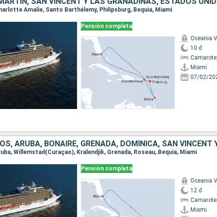
 MARTÍN, SAN VINCENT Y LAS GRANADINAS, ESTADOS UNI
Charlotte Amalie, Santo Barthélemy, Philipsburg, Bequia, Miami
Pensión completa
Oceania V
10 d
Camarote 
Miami
07/02/20
Aruba, Willemstad(Curaçao), Kralendjik, Grenada, Roseau, Bequia, Miami
Pensión completa
Oceania V
12 d
Camarote 
Miami