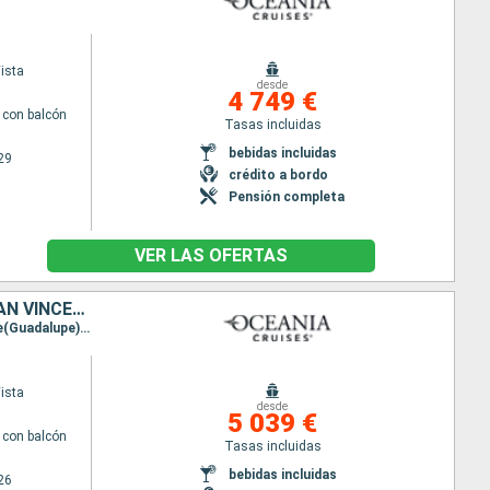
ista
desde
4 749 €
con balcón
Tasas incluidas
bebidas incluidas
29
crédito a bordo
Pensión completa
VER LAS OFERTAS
SAN MARTÍN, FRANCIA, MARTINICA, GUADALUPE, ANTIGUA Y BARBUDA, SAN VINCENT Y LAS GRANADINAS, ESTADOS UNIDOS
Itinerario : Miami, Charlotte Amalie, Philipsburg, Santo Barthélemy, Fort-de-France, Pointe a pitre(Guadalupe), Saint Johns, Bequia, Miami
ista
desde
5 039 €
con balcón
Tasas incluidas
bebidas incluidas
26