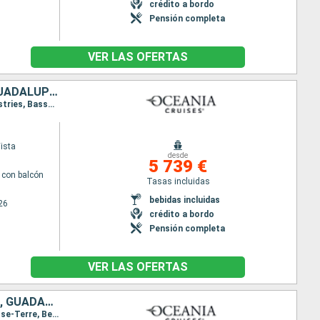
crédito a bordo
Pensión completa
VER LAS OFERTAS
ISLAS CAIMÁN, JAMAICA, ARUBA, GRENADA, BARBADOS, SANTA LUCIA, GUADALUPE, ESTADOS UNIDOS
Itinerario : Miami, Gran Caiman, Falmouth, Aruba, Willemstad(Curaçao), Grenada, Bridgetown, Castries, Basse-Terre, Miami
ista
desde
5 739 €
con balcón
Tasas incluidas
bebidas incluidas
26
crédito a bordo
Pensión completa
VER LAS OFERTAS
ESTADOS UNIDOS, FRANCIA, ANTIGUA Y BARBUDA, MARTINICA, DOMINICA, GUADALUPE, SAN VINCENT Y LAS GRANADINAS, ISLAS CAIMÁN, GUATEMALA, BELICE, MÉXICO
Itinerario : Miami, Charlotte Amalie, Santo Barthélemy, Saint Johns, Fort-de-France, Roseau, Basse-Terre, Bequia, Miami, Key West, Gran Caiman, Santo Thomas de Castilla, Belize (harvest caye), Cozumel, Miami