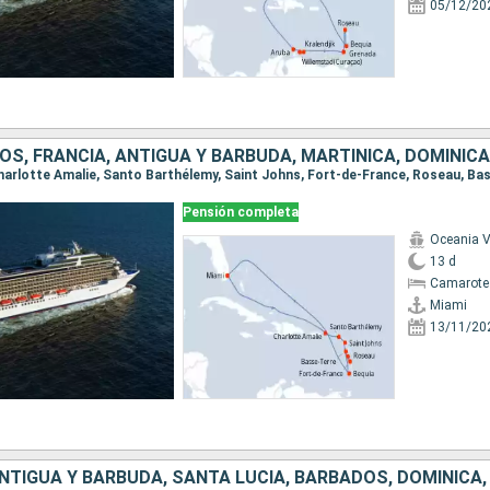
05/12/20
Pensión completa
Oceania V
13 d
Camarote 
Miami
13/11/20