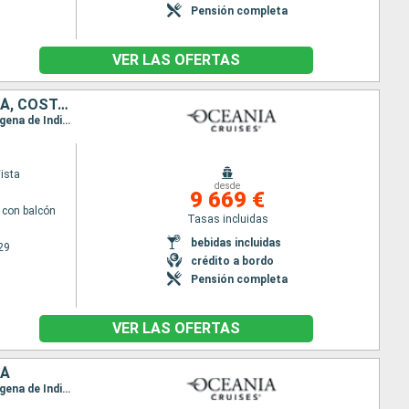
Pensión completa
VER LAS OFERTAS
ESTADOS UNIDOS, SAN MARTÍN, GUADALUPE, ARUBA, COLOMBIA, PANAMÁ, COSTA RICA, ISLAS CAIMÁN, JAMAICA, REPÚBLICA DOMINICANA, SAN VINCENT Y LAS GRANADINAS, PORTO RICO
Itinerario : Miami, Charlotte Amalie, Philipsburg, Basse-Terre, Willemstad(Curaçao), Aruba, Cartagena de Indias, Panama city, Puerto Limon, Gran Caiman, Ocho Rios, La Romana, Bequia, San Juan, Miami
ista
desde
9 669 €
con balcón
Tasas incluidas
bebidas incluidas
29
crédito a bordo
Pensión completa
VER LAS OFERTAS
MÁ
Itinerario : Miami, Charlotte Amalie, Philipsburg, Basse-Terre, Willemstad(Curaçao), Aruba, Cartagena de Indias, Panama city