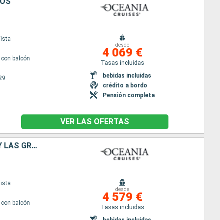
DOS
ista
desde
4 069 €
con balcón
Tasas incluidas
bebidas incluidas
29
crédito a bordo
Pensión completa
VER LAS OFERTAS
ESTADOS UNIDOS, ARUBA, BONAIRE, GRENADA, DOMINICA, SAN VINCENT Y LAS GRANADINAS
ista
desde
4 579 €
con balcón
Tasas incluidas
bebidas incluidas