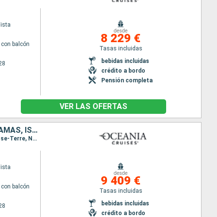
ista
desde
8 229 €
con balcón
Tasas incluidas
bebidas incluidas
28
crédito a bordo
Pensión completa
VER LAS OFERTAS
FRANCIA, ANTIGUA Y BARBUDA, MARTINICA, DOMINICA, GUADALUPE, BAHAMAS, ISLAS CAIMÁN, GUATEMALA, BELICE, MÉXICO, ESTADOS UNIDOS
Itinerario : Miami, Charlotte Amalie, Santo Barthélemy, Saint Johns, Fort-de-France, Roseau, Basse-Terre, Nassau, Miami, Key West, Gran Caiman, Santo Thomas de Castilla, Belize (harvest caye), Cozumel, Miami
ista
desde
9 409 €
con balcón
Tasas incluidas
bebidas incluidas
28
crédito a bordo