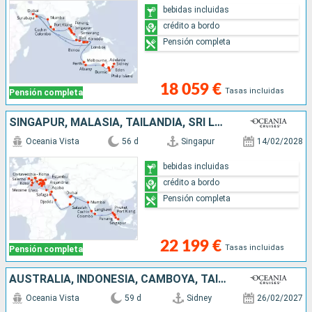
bebidas incluidas
crédito a bordo
Pensión completa
18 059 €
Tasas incluidas
Pensión completa
SINGAPUR, MALASIA, TAILANDIA, SRI LANKA, INDIA, EMIRATOS ÁRABES UNIDOS, OMAN, ARABIA SAUDÍ, JORDANIE, EGIPTO, TURQUÍA, GRECIA, MONTENEGRO, CROACIA, MALTA, ITALIA
Oceania Vista
56 d
Singapur
14/02/2028
bebidas incluidas
crédito a bordo
Pensión completa
22 199 €
Tasas incluidas
Pensión completa
AUSTRALIA, INDONESIA, CAMBOYA, TAILANDIA, VIETNAM, CHINA, COREA DEL SUR, JAPÓN, TAIWÁN, FILIPINAS, MALASIA, SINGAPUR
Oceania Vista
59 d
Sidney
26/02/2027