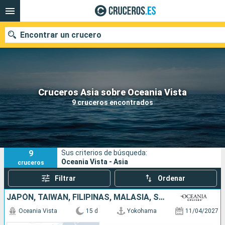
Encontrar un crucero
Nuestros destinos
Cruceros Asia sobre Oceania Vista
9 cruceros encontrados
Fecha de salida
Puertos
Compañías
9
Sus criterios de búsqueda:
Buscar
Oceania Vista - Asia
cruceros
Filtrar
Ordenar
JAPÓN, TAIWÁN, FILIPINAS, MALASIA, SINGAPUR
Oceania Vista
15 d
Yokohama
11/04/2027