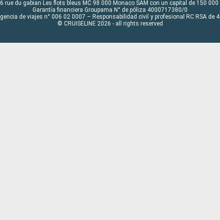
6 rue du gabian Les flots bleus MC 98 000 Monaco SAM con un capital de 150 000
Garantía financiera Groupama N° de póliza 4000717380/0
Agencia de viajes n° 006 02 0007 – Responsabilidad civil y profesional RC RSA de
© CRUISELINE 2026 - all rights reserved