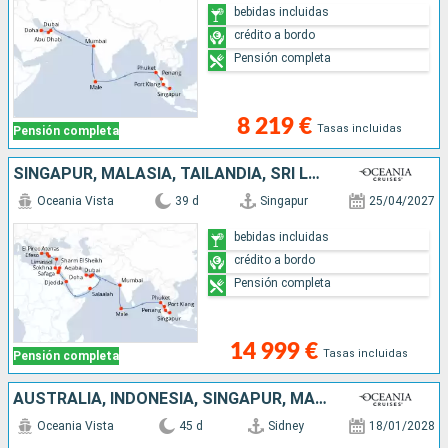
bebidas incluidas
crédito a bordo
Pensión completa
8 219 €
Tasas incluidas
Pensión completa
SINGAPUR, MALASIA, TAILANDIA, SRI LANKA, MALDIVAS, INDIA, EMIRATOS ÁRABES UNIDOS, QATAR, OMAN, ARABIA SAUDÍ, JORDANIE, EGIPTO, CHIPRE, TURQUÍA, GRECIA
Oceania Vista
39 d
Singapur
25/04/2027
bebidas incluidas
crédito a bordo
Pensión completa
14 999 €
Tasas incluidas
Pensión completa
AUSTRALIA, INDONESIA, SINGAPUR, MALASIA, TAILANDIA, SRI LANKA, INDIA, EMIRATOS ÁRABES UNIDOS
Oceania Vista
45 d
Sidney
18/01/2028