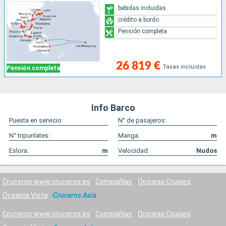
bebidas incluidas
crédito a bordo
Pensión completa
26 819 €
Tasas incluidas
Pensión completa
Info Barco
Puesta en servicio:
N° de pasajeros:
N° tripunlates:
Manga:
m
Eslora:
m
Velocidad:
Nudos
Cruceros www.cruceros.es
Compañías
Oceania Cruises
Oceania Vista
Cruceros Asia
Cruceros www.cruceros.es
Compañías
Oceania Cruises