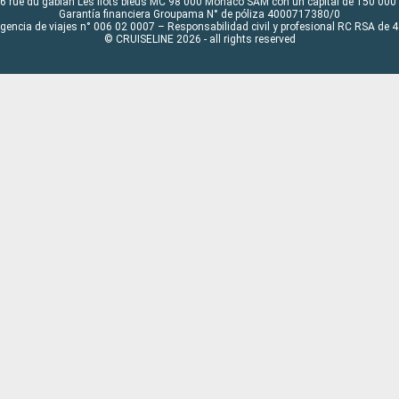
6 rue du gabian Les flots bleus MC 98 000 Monaco SAM con un capital de 150 000
Garantía financiera Groupama N° de póliza 4000717380/0
Agencia de viajes n° 006 02 0007 – Responsabilidad civil y profesional RC RSA de
© CRUISELINE 2026 - all rights reserved