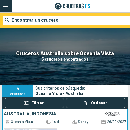
Encontrar un crucero
Nuestros destinos
Cruceros Australia sobre Oceania Vista
5 cruceros encontrados
Fecha de salida
Puertos
Compañías
5
Sus criterios de búsqueda:
Buscar
Oceania Vista - Australia
cruceros
Filtrar
Ordenar
AUSTRALIA, INDONESIA
Oceania Vista
16 d
Sidney
26/02/2027