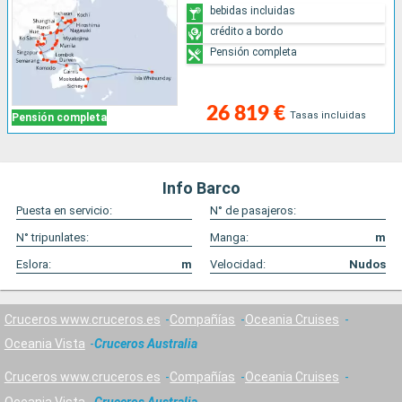
bebidas incluidas
crédito a bordo
Pensión completa
26 819 €
Tasas incluidas
Pensión completa
Info Barco
Puesta en servicio:
N° de pasajeros:
N° tripunlates:
Manga:
m
Eslora:
m
Velocidad:
Nudos
Cruceros www.cruceros.es
Compañías
Oceania Cruises
Oceania Vista
Cruceros Australia
Cruceros www.cruceros.es
Compañías
Oceania Cruises
Oceania Vista
Cruceros Australia