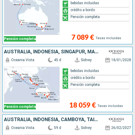
bebidas incluidas
crédito a bordo
Pensión completa
7 089 €
Tasas incluidas
Pensión completa
AUSTRALIA, INDONESIA, SINGAPUR, MALASIA, TAILANDIA, SRI LANKA, INDIA, EMIRATOS ÁRABES UNIDOS
Oceania Vista
45 d
Sidney
18/01/2028
bebidas incluidas
crédito a bordo
Pensión completa
18 059 €
Tasas incluidas
Pensión completa
AUSTRALIA, INDONESIA, CAMBOYA, TAILANDIA, VIETNAM, CHINA, COREA DEL SUR, JAPÓN, TAIWÁN, FILIPINAS, MALASIA, SINGAPUR
Oceania Vista
59 d
Sidney
26/02/2027